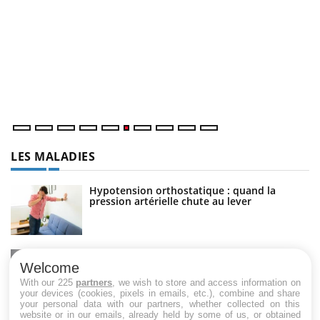
C
Yo
Co
cu
un
LES MALADIES
Hypotension orthostatique : quand la
pression artérielle chute au lever
Drépanocytose : une déformation des
globules rouges aux conséquences graves
Welcome
With our 225
partners
, we wish to store and access information on
your devices (cookies, pixels in emails, etc.), combine and share
your personal data with our partners, whether collected on this
website or in our emails, already held by some of us, or obtained
Maladie de Charcot (Sclérose latérale