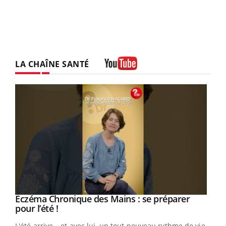
LA CHAÎNE SANTÉ
Youtube
Youtube
Eczéma Chronique des Mains : se préparer
Diabète & Ramadan 2026
Youtube
Youtube
Youtube
pour l’été !
Le Ramadan approche, et, pour de nombreuses
L'été arrive… et avec lui, un tout nouveau rythme de vie !