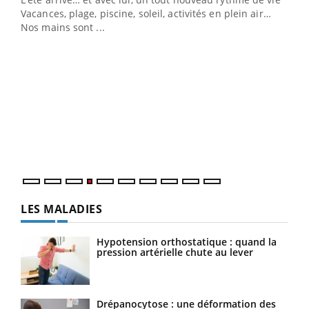
personnes atteintes de diabète, c'est une période de
Vacances, plage, piscine, soleil, activités en plein air…
questions, de défis, mais ...
Nos mains sont ...
Un 
You
à l
Un é
mati
numé
LES MALADIES
Hypotension orthostatique : quand la
pression artérielle chute au lever
Drépanocytose : une déformation des