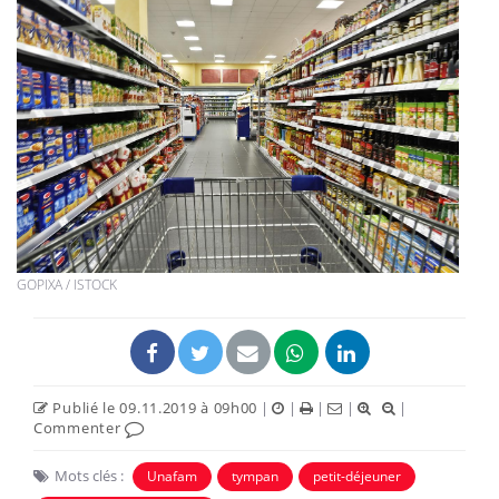
GOPIXA / ISTOCK
Publié le 09.11.2019 à 09h00
|
|
|
|
|
Commenter
Mots clés :
Unafam
tympan
petit-déjeuner