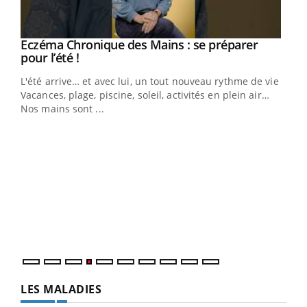
Eczéma Chronique des Mains : se préparer
Youtube
Youtube
pour l’été !
L'été arrive… et avec lui, un tout nouveau rythme de vie !
Vacances, plage, piscine, soleil, activités en plein air…
Nos mains sont ...
Dia
You
Le 
pers
ques
LES MALADIES