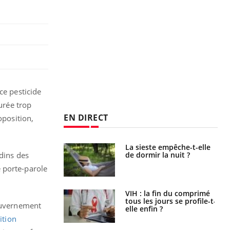
ce pesticide
urée trop
EN DIRECT
oposition,
unya, dengue,
La sieste empêche-t-elle
e : que se passe-
de dormir la nuit ?
rdins des
s le sud de la
e porte-parole
icaments GLP-1
VIH : la fin du comprimé
t-ils aussi les os
tous les jours se profile-t-
gouvernement
elle enfin ?
ition