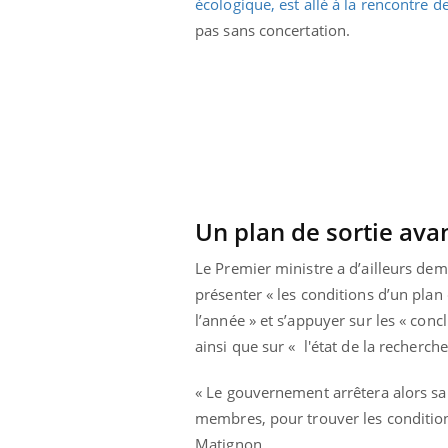
écologique, est allé à la rencontre d
éviter une otite
Grossesse à risque : ce jus
pas sans concertation.
les vacances ?
naturel attire l'attention
des chercheurs
Un plan de sortie ava
Le Premier ministre a d’ailleurs dem
présenter « les conditions d’un plan 
l’année » et s’appuyer sur les « con
ainsi que sur « l'état de la recherche
« Le gouvernement arrêtera alors sa 
membres, pour trouver les conditions
Matignon.