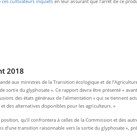
e ces cultivateurs inquiets
en leur assurant que l’arrêt de ce produ
Cancer colorectal : une
Cytomég
stratégie simple aurait
change d
changé la donne au Pays
charge 
basque
enceint
nt 2018
andé aux ministres de la Transition écologique et de l’Agriculture
de sortie du glyphosate ». Ce rapport devra être présenté « avant 
clusions des états généraux de l’alimentation » qui se tiennent ac
 et des alternatives disponibles pour les agriculteurs. »
position, qu’il confrontera à celles de la Commission et des autr
 d’une transition raisonnable vers la sortie du glyphosate », pr