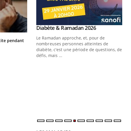
Youtube
 Mains : se
Diabète & Ramadan 2026
Youtube
outube
Le Ramadan approche, et, pour de
Hantavirus : un cas détecté chez un
ite pendant
 un tout nouveau
touriste en France
nombreuses personnes atteintes de
plage, piscine,
diabète, c'est une période de questions, de
 air… Nos mains
défis, mais ...
Un
You
fac
pr
Un 
mut
san
num