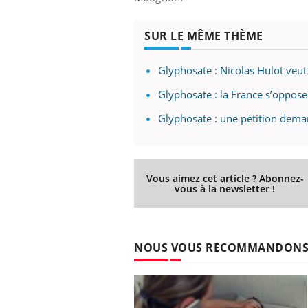
SUR LE MÊME THÈME
Glyphosate : Nicolas Hulot veut 
Glyphosate : la France s’oppose
Glyphosate : une pétition dema
Vous aimez cet article ? Abonnez-
vous à la newsletter !
NOUS VOUS RECOMMANDON
Carence en fer : comprendre pour
Youtube
Youtube
prévenir