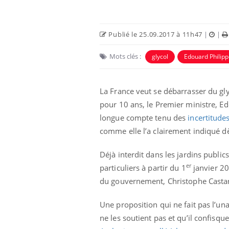
Publié le 25.09.2017 à 11h47
|
|
Mots clés :
glycol
Edouard Philip
La France veut se débarrasser du gly
pour 10 ans, le Premier ministre, E
longue compte tenu des
incertitude
comme elle l’a clairement indiqué dès 
eunes enfants :
Hantavirus : un cas
rousse à
détecté chez un touriste
Déjà interdit dans les jardins publi
e pour les
en France
er
particuliers à partir du 1
janvier 20
 ?
du gouvernement, Christophe Castan
e métabolique :
Mortalité infantile : un
nt les meilleurs
rapport s’interroge sur
Une proposition qui ne fait pas l’u
s physiques ?
son taux élevé en France
ne les soutient pas et qu’il confisq