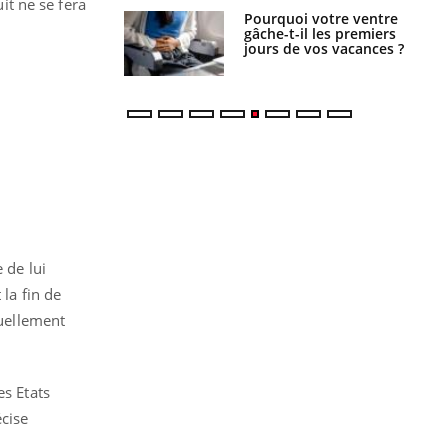
it ne se fera
alovirus : ce qui
Pourquoi votre ventre
ans la prise en
gâche-t-il les premiers
des femmes
jours de vos vacances ?
es
 de lui
la fin de
tuellement
es Etats
écise