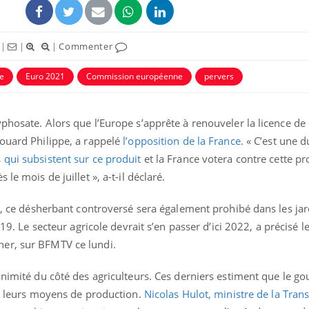
|
|
|
Commenter
pe
Euro 2021
Commission européenne
pervers
phosate. Alors que l’Europe s’apprête à renouveler la licence de 
douard Philippe, a rappelé
l’opposition de la France.
« C’est une d
s qui subsistent sur ce produit
et la France votera contre cette pr
le mois de juillet », a-t-il déclaré.
Comment oublier les
Chikung
écrans en vacances ?
West Nil
cs, ce désherbant controversé sera également prohibé dans les ja
t-il dan
19. Le secteur agricole devrait s’en passer d’ici 2022, a précisé l
France ?
er, sur BFMTV ce lundi.
Toujours connectés :
Les méd
comment le travail
protègen
nanimité du côté des agriculteurs. Ces derniers estiment que le 
empiète de plus en plus
?
sur nos soirées
ue leurs moyens de production.
Nicolas Hulot, ministre de la Trans