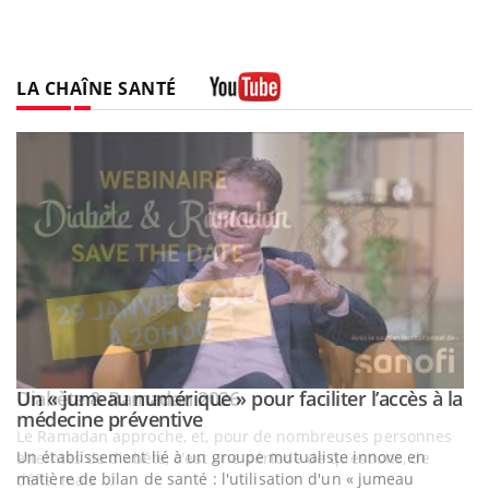
LA CHAÎNE SANTÉ
Youtube
Un « jumeau numérique » pour faciliter l’accès à la
Youtube
Youtube
médecine préventive
Un établissement lié à un groupe mutualiste innove en
matière de bilan de santé : l'utilisation d'un « jumeau