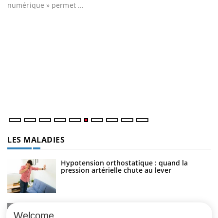
numérique » permet ...
C
Yo
Co
cu
un
LES MALADIES
Hypotension orthostatique : quand la
pression artérielle chute au lever
Drépanocytose : une déformation des
globules rouges aux conséquences graves
Welcome