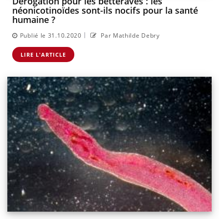
Dérogation pour les betteraves : les
néonicotinoïdes sont-ils nocifs pour la santé
humaine ?
|
Publié le 31.10.2020
Par Mathilde Debry
LIRE L'ARTICLE