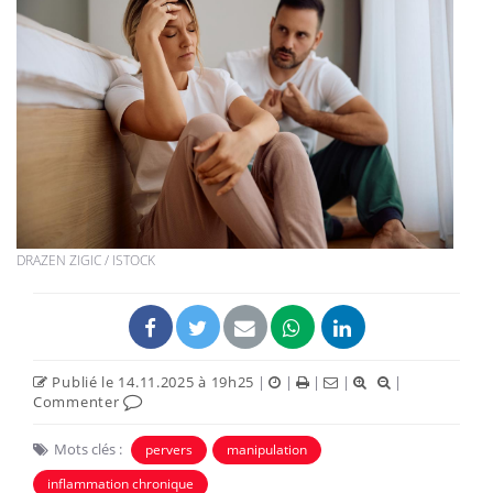
DRAZEN ZIGIC / ISTOCK
Publié le 14.11.2025 à 19h25
|
|
|
|
|
Commenter
Mots clés :
pervers
manipulation
inflammation chronique