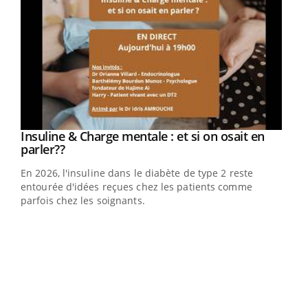
Youtube
Insuline & Charge mentale : et si on osait en
Youtube
Youtube
parler??
En 2026, l'insuline dans le diabète de type 2 reste
entourée d'idées reçues chez les patients comme
parfois chez les soignants.
Ecz
You
pour
L'ét
Vaca