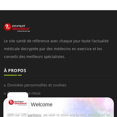
Le site santé de référence avec chaque jour toute l'actualité
médicale decryptée par des médecins en exercice et les
conseils des meilleurs spécialistes.
À PROPOS
Données personnelles et cookies
Qui sommes-nous
Conditions d'utilisation
Welcome
Plan du site
With our 225
partners
, we wish to store and access information on