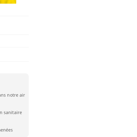
ans notre air
n sanitaire
menées