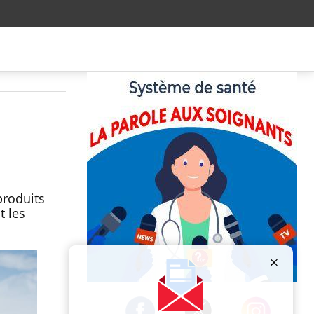
produits
t les
Publicité