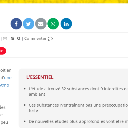
|
|
|
Commenter
ir
soit en
L'ESSENTIEL
 d’
une
 Atmo
L'étude a trouvé 32 substances dont 9 interdites d
ambiant
Ces substances n'entraînent pas une préoccupatio
des
forte
e.
De nouvelles études plus approfondies vont être 
 peu