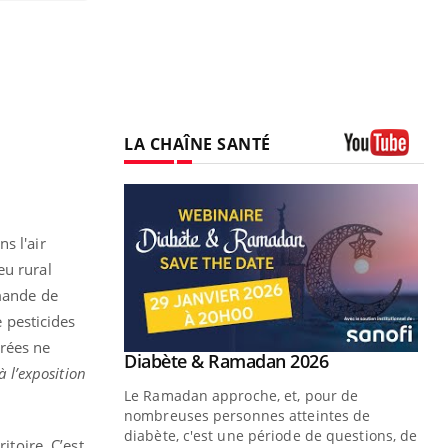
LA CHAÎNE SANTÉ
Youtube
s l'air
eu rural
mmande de
e pesticides
érées ne
Youtube
 Mains : se
Diabète & Ramadan 2026
Youtube
 l’exposition
outube
Le Ramadan approche, et, pour de
 un tout nouveau
nombreuses personnes atteintes de
plage, piscine,
diabète, c'est une période de questions, de
itoire. C’est