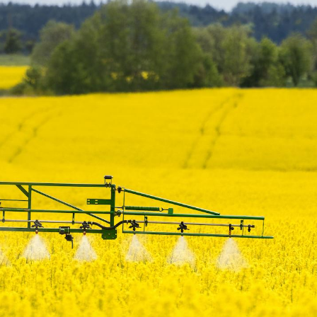
Fortes chaleurs :
Grossess
pourquoi le risque de
que dit 
noyade grimpe-t-il ?
Le Viagra pourrait-il
Le smart
freiner la propagation du
l'appren
cancer ?
lecture 
Pourquoi manger moins
Mordue 
de protéines pourrait
vacances
finalement être bénéfique
le coma