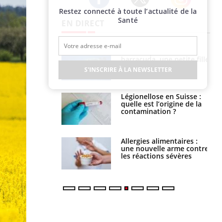
Restez connecté à toute l’actualité de la
Twitter
Facebook
Instagram
Santé
EN DIRECT
e et chaleur : ce
Mordue par un
la science
barracuda, une petite fille
secourue grâce à un
S'INSCRIRE À LA NEWSLETTER
réflexe essentiel
phone nuit-il à
Légionellose en Suisse :
tissage de la
quelle est l’origine de la
?
contamination ?
par une tique en
Allergies alimentaires :
, elle reste dans
une nouvelle arme contre
 pendant 42 jours
les réactions sévères