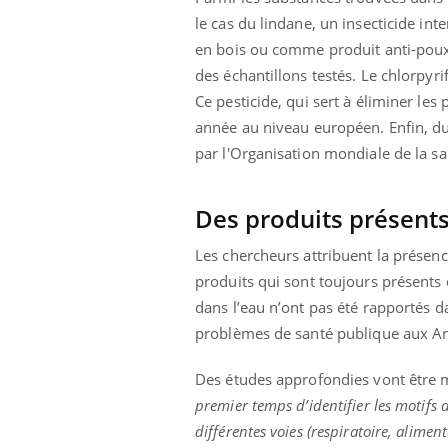
'un proche c'est
carence en fer sont multiples ce qui la rend
pat
le cas du lindane, un insecticide int
...
en bois ou comme produit anti-poux.
des échantillons testés. Le chlorpyri
Ce pesticide, qui sert à éliminer les
année au niveau européen. Enfin, d
par l'Organisation mondiale de la san
Des produits présents 
Les chercheurs attribuent la présenc
produits qui sont toujours présents 
dans l’eau n’ont pas été rapportés d
problèmes de santé publique aux Anti
Des études approfondies vont être me
premier temps d’identifier les motifs 
différentes voies (respiratoire, aliment