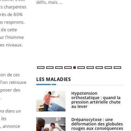
 air… Nos mains
défis, mais ...
des charpentes
Un
You
près de 80%
fac
us respirons.
pr
 de cette
Un 
pour l'Homme
mut
les niveaux.
san
num
ion de ces
LES MALADIES
 l’on retrouve
 poser des
Hypotension
.
orthostatique : quand la
pression artérielle chute
au lever
gira dans un
 les
Drépanocytose : une
déformation des globules
”, annonce
rouges aux conséquences