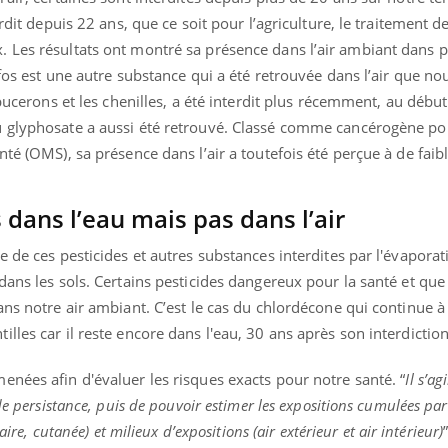
ients comme parfois chez les soignants.
soleil, activités en plein
erdit depuis 22 ans, que ce soit pour l’agriculture, le traitement 
sont ...
 Les résultats ont montré sa présence dans l’air ambiant dans 
fos est une autre substance qui a été retrouvée dans l’air que no
 pucerons et les chenilles, a été interdit plus récemment, au début
u glyphosate a aussi été retrouvé. Classé comme cancérogène 
té (OMS), sa présence dans l’air a toutefois été perçue à de faib
dans l’eau mais pas dans l’air
e de ces pesticides et autres substances interdites par l'évaporat
dans les sols. Certains pesticides dangereux pour la santé et que
ans notre air ambiant. C’est le cas du chlordécone qui continue à
lles car il reste encore dans l'eau, 30 ans après son interdiction
nées afin d'évaluer les risques exacts pour notre santé. “
Il s’a
de persistance, puis de pouvoir estimer les expositions cumulées par
aire, cutanée) et milieux d’expositions (air extérieur et air intérieur)