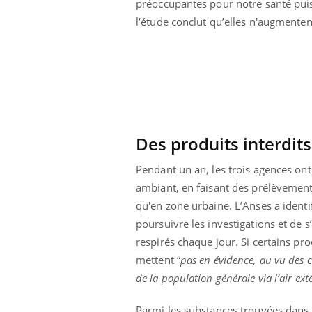
préoccupantes pour notre santé pu
l’étude conclut qu’elles n'augmenten
Des produits interdit
Pendant un an, les trois agences ont
ambiant, en faisant des prélèvement
qu'en zone urbaine. L’Anses a identi
poursuivre les investigations et de s
respirés chaque jour. Si certains p
 Mains :
Carence en fer : comprendre pour
Ins
Youtube
You
mettent “
pas en évidence, au vu des c
Youtube
Youtube
prévenir
osa
de la population générale via l’air ext
aciles à aborder...
Fatigue, irritabilité, brouillard mental ou
En 2
poser des
même alopécie… Les symptômes de la
rest
Parmi les substances trouvées dans l’