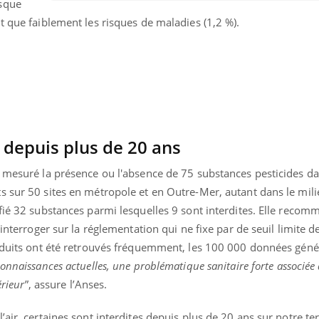
isque
t que faiblement les risques de maladies (1,2 %).
s depuis plus de 20 ans
 mesuré la présence ou l'absence de 75 substances pesticides dan
s sur 50 sites en métropole et en Outre-Mer, autant dans le mili
fié 32 substances parmi lesquelles 9 sont interdites. Elle reco
’interroger sur la réglementation qui ne fixe par de seuil limite d
roduits ont été retrouvés fréquemment, les 100 000 données gén
uline & Charge mentale : et si on
Eczéma Chronique des
tube
Youtube
onnaissances actuelles, une problématique sanitaire forte associée à
Youtube
Y
it en parler??
préparer pour l’été !
érieur
”, assure l’Anses.
026, l'insuline dans le diabète de type 2
L'été arrive… et avec lui,
e entourée d'idées reçues chez les
rythme de vie ! Vacances, 
air, certaines sont interdites depuis plus de 20 ans sur notre terr