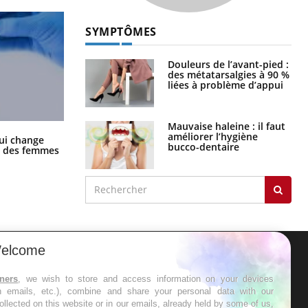
SYMPTÔMES
Douleurs de l’avant-pied :
des métatarsalgies à 90 %
liées à problème d’appui
Mauvaise haleine : il faut
améliorer l’hygiène
La sieste empêche-t-elle de dormir
ui change
bucco-dentaire
la nuit ?
ge des femmes
elcome
ER
tners
, we wish to store and access information on your devices
in emails, etc.), combine and share your personal data with our
s les semaines les meilleures
ollected on this website or in our emails, already held by some of us,