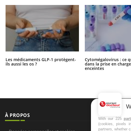
Les médicaments GLP-1 protègent-
Cytomégalovirus : ce q
ils aussi les os ?
dans la prise en char
enceintes
W
À PROPOS
NEWSLETT
With our 225
par
(cookies, pixels 
Recevez toute
partners, whether c