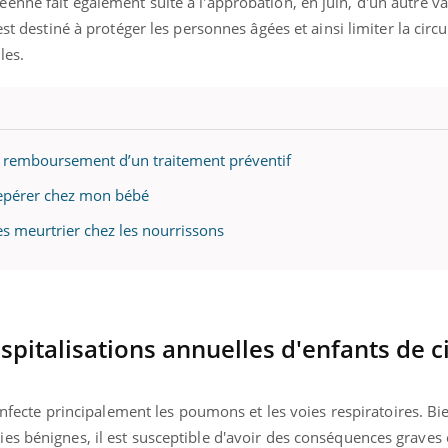
nne fait également suite à l'approbation, en juin, d'un autre va
st destiné à protéger les personnes âgées et ainsi limiter la circ
les.
le remboursement d’un traitement préventif
 repérer chez mon bébé
ès meurtrier chez les nourrissons
pitalisations annuelles d'enfants de c
infecte principalement les poumons et les voies respiratoires.
Bie
es bénignes, il est susceptible d'avoir des conséquences graves 