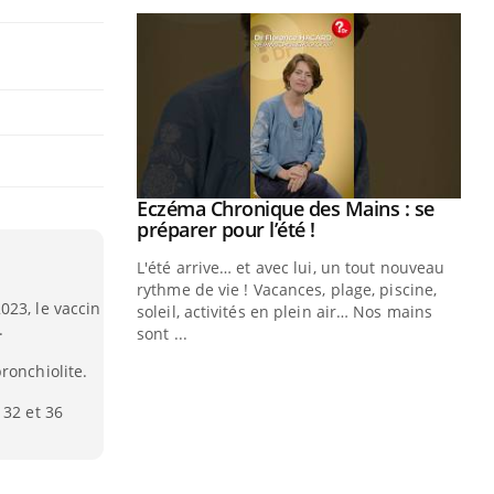
ale : et si on
Eczéma Chronique des Mains : se
Youtube
ube
Youtube
préparer pour l’été !
e diabète de type 2
L'été arrive… et avec lui, un tout nouveau
çues chez les
rythme de vie ! Vacances, plage, piscine,
023, le vaccin
ez les soignants.
soleil, activités en plein air… Nos mains
.
sont ...
Di
You
ronchiolite.
Le 
 32 et 36
nom
dia
défi