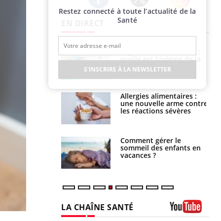
Restez connecté à toute l’actualité de la
Twitter
Facebook
Instagram
Santé
EN DIRECT
phone nuit-il à
Légionellose en Suisse :
tissage de la
quelle est l’origine de la
?
contamination ?
S'INSCRIRE À LA NEWSLETTER
par une tique en
Allergies alimentaires :
, elle reste dans
une nouvelle arme contre
 pendant 42 jours
les réactions sévères
par un
Comment gérer le
a, une petite fille
sommeil des enfants en
e grâce à un
vacances ?
essentiel
LA CHAÎNE SANTÉ
Youtube