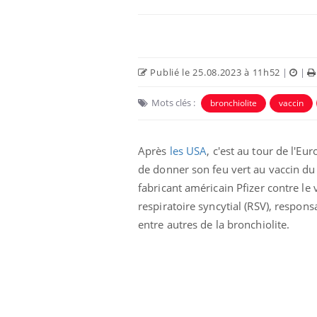
Car
You
pré
Publié le 25.08.2023 à 11h52
|
|
Fati
mêm
Mots clés :
bronchiolite
vaccin
care
...
Eczéma Chronique des Mains :
Youtube
Youtube
expliquer ma maladie
Après
les USA
, c'est au tour de l'Eu
de donner son feu vert au vaccin du
Il y a des sujets qui sont faciles à aborder...
d'autres non ! D'un côté, poser des
fabricant américain Pfizer contre le 
questions sur la maladie d'un proche c'est
respiratoire syncytial
(
RSV
)
, respons
montrer ...
entre autres de la bronchiolite.