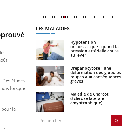
LES MALADIES
pprouvé
Hypotension
orthostatique : quand la
pression artérielle chute
les
au lever
août
Drépanocytose : une
déformation des globules
rouges aux conséquences
o
.
Des études
graves
 mois lorsque
Maladie de Charcot
(Sclérose latérale
amyotrophique)
)
pour la