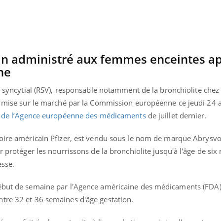
in administré aux femmes
enceintes
a
ne
 syncytial
(
RSV
)
, responsable notamment de la bronchiolite chez 
de mise sur le marché par la Commission européenne ce jeudi 24 
 de l
’Agence européenne des médicaments
de juillet dernier.
toire américain Pfizer, est vendu sous le nom de marque
Abrysv
r protéger les nourrissons de la bronchiolite jusqu'à l'âge de six
esse.
début de semaine par l'Agence américaine des médicaments
(
FDA
tre 32 et 36 semaines d'âge gestation.