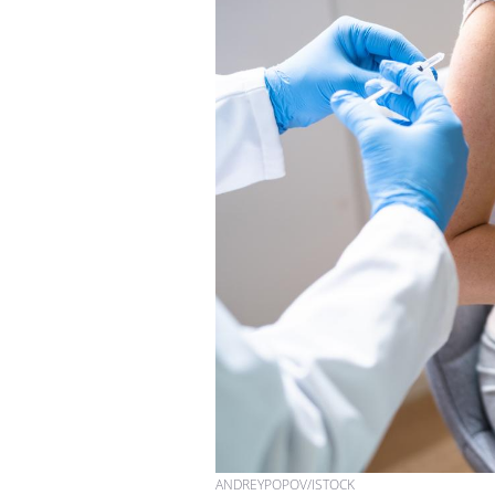
VIH : la fin du comprimé
tous les jours se profile-t-
elle enfin ?
Pourquoi votre ventre
gâche-t-il les premiers
jours de vos vacances ?
Fortes chaleurs :
pourquoi le risque de
noyade grimpe-t-il ?
ANDREYPOPOV/ISTOCK