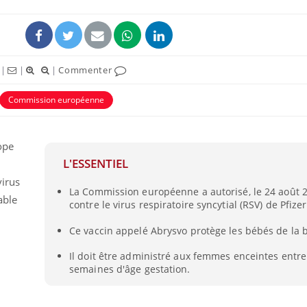
ence en fer : comprendre pour
tube
Youtube
venir
|
|
|
Commenter
gue, irritabilité, brouillard mental ou
e alopécie… Les symptômes de la
Commission européenne
nce en fer sont multiples ce qui la rend
Insuline & Charge ment
Youtube
Yout
osait en parler??
rope
L'ESSENTIEL
En 2026, l'insuline dans l
reste entourée d'idées re
virus
La Commission européenne a autorisé, le 24 août 2
patients comme parfois ch
able
contre le virus respiratoire syncytial (RSV) de Pfizer
Ce vaccin appelé Abrysvo protège les bébés de la b
Il doit être administré aux femmes enceintes entre
semaines d'âge gestation.