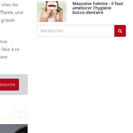
Mauvaise haleine : il faut
 chez les
améliorer l’hygiène
fflante, une
bucco-dentaire
s graves
irus
 face à ce
sont
'inscrire