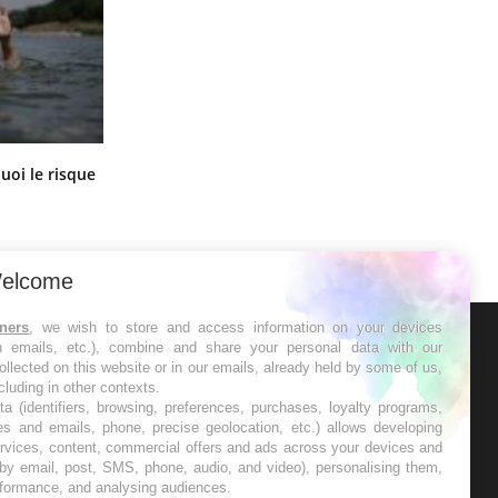
Le Viagra pourrait-il freiner la
uoi le risque
propagation du cancer ?
?
elcome
tners
, we wish to store and access information on your devices
in emails, etc.), combine and share your personal data with our
ER
ollected on this website or in our emails, already held by some of us,
ncluding in other contexts.
ta (identifiers, browsing, preferences, purchases, loyalty programs,
s les semaines les meilleures
es and emails, phone, precise geolocation, etc.) allows developing
ervices, content, commercial offers and ads across your devices and
 by email, post, SMS, phone, audio, and video), personalising them,
rformance, and analysing audiences.