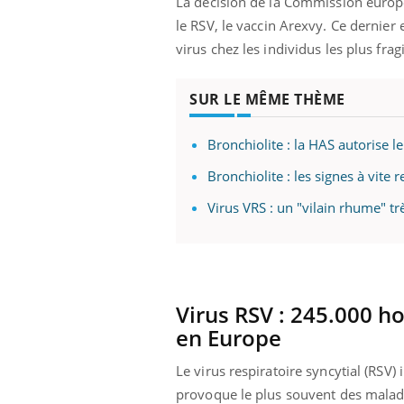
La décision de la Commission europée
le
RSV
, le vaccin
Arexvy
.
Ce dernier e
virus chez les individus les plus fragi
SUR LE MÊME THÈME
Bronchiolite : la HAS autorise 
Bronchiolite : les signes à vite
Virus VRS : un "vilain rhume" tr
Virus
RSV
:
245.000 hos
en
Europe
Le virus respiratoire syncytial
(
RSV
)
provoque le plus souvent des maladi