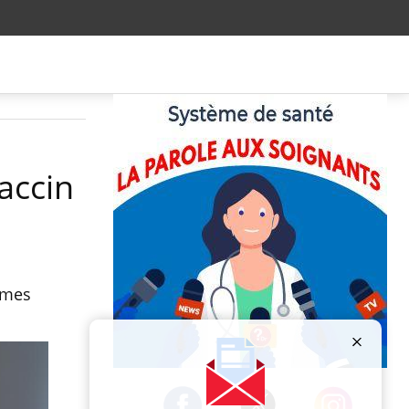
accin
emmes
Publicité