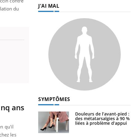
ccin contre
J'AI MAL
ulation du
SYMPTÔMES
inq ans
Douleurs de l’avant-pied :
des métatarsalgies à 90 %
liées à problème d’appui
n qu'il
chez les