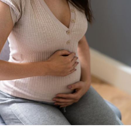
Le Viagra pourrait-il
Le smart
freiner la propagation du
l'appren
cancer ?
lecture 
Pourquoi manger moins
Mordue 
de protéines pourrait
vacances
finalement être bénéfique
le coma
Grossesse et chaleur : ce
Mordue 
que dit la science
barracud
secouru
réflexe 