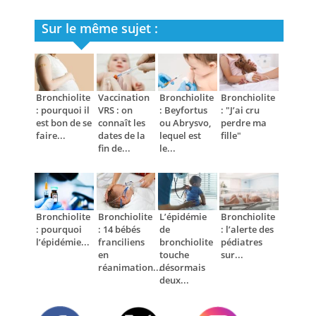
Sur le même sujet :
Bronchiolite
Vaccination
Bronchiolite
Bronchiolite
: pourquoi il
VRS : on
: Beyfortus
: "J’ai cru
est bon de se
connaît les
ou Abrysvo,
perdre ma
faire...
dates de la
lequel est
fille"
fin de...
le...
Bronchiolite
Bronchiolite
L’épidémie
Bronchiolite
: pourquoi
: 14 bébés
de
: l’alerte des
l’épidémie...
franciliens
bronchiolite
pédiatres
en
touche
sur...
réanimation...
désormais
deux...