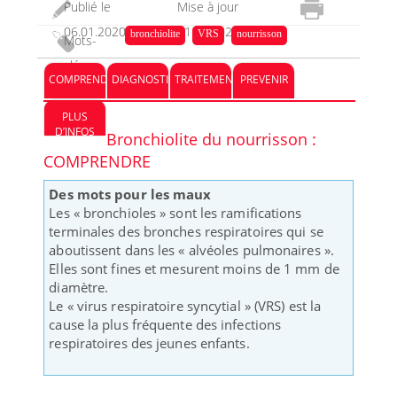
Publié le
Mise à jour
06.01.2020
11.12.2023
bronchiolite
VRS
nourrisson
Mots-
clés :
COMPRENDRE
DIAGNOSTIC
TRAITEMENT
PREVENIR
PLUS
D’INFOS
Bronchiolite du nourrisson :
COMPRENDRE
Des mots pour les maux
Les « bronchioles » sont les ramifications
terminales des bronches respiratoires qui se
aboutissent dans les « alvéoles pulmonaires ».
Elles sont fines et mesurent moins de 1 mm de
diamètre.
Le « virus respiratoire syncytial » (VRS) est la
cause la plus fréquente des infections
respiratoires des jeunes enfants.