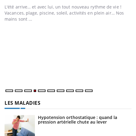
e
L'été arrive… et avec lui, un tout nouveau rythme de vie !
Vacances, plage, piscine, soleil, activités en plein air… Nos
mains sont ...
D
Yo
L
at
dé
LES MALADIES
Hypotension orthostatique : quand la
pression artérielle chute au lever