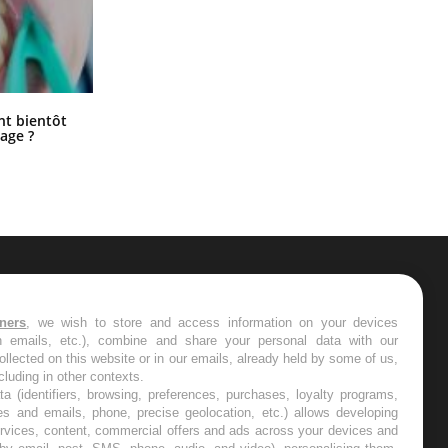
Éclipse solaire du 12 août : “Des
ent bientôt
verres adaptés, c'est indispensable
age ?
pour la santé des yeux”
ER
tners
, we wish to store and access information on your devices
in emails, etc.), combine and share your personal data with our
s les semaines les meilleures
ollected on this website or in our emails, already held by some of us,
ncluding in other contexts.
ta (identifiers, browsing, preferences, purchases, loyalty programs,
es and emails, phone, precise geolocation, etc.) allows developing
ervices, content, commercial offers and ads across your devices and