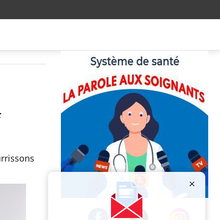
f
urrissons
Publicité