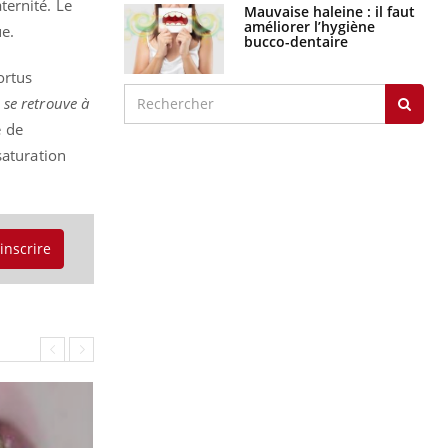
aternité. Le
Mauvaise haleine : il faut
améliorer l’hygiène
e.
bucco-dentaire
ortus
 se retrouve à
e de
saturation
'inscrire