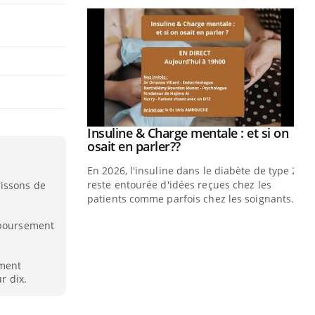
prendre pour
Insuline & Charge mentale : et si on
Youtube
Youtube
osait en parler??
illard mental ou
En 2026, l'insuline dans le diabète de type 2
ptômes de la
reste entourée d'idées reçues chez les
rissons de
ples ce qui la rend
patients comme parfois chez les soignants.
Ec
You
mboursement
pré
L'é
ement
ryt
r dix.
sol
sont