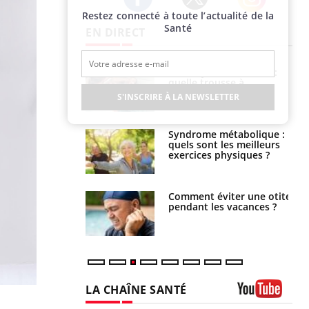
Restez connecté à toute l’actualité de la
Twitter
Facebook
Instagram
Santé
EN DIRECT
solaire du 12 août
Bébés, jeunes enfants :
erres adaptés,
quelle trousse à
dispensable pour
pharmacie pour les
S'INSCRIRE À LA NEWSLETTER
 des yeux”
vacances ?
ubles du sommeil
Syndrome métabolique :
t votre cerveau !
quels sont les meilleurs
exercices physiques ?
nt est-il trop
Comment éviter une otite
e ou simplement
pendant les vacances ?
pathique ?
LA CHAÎNE SANTÉ
Youtube