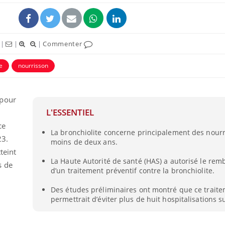
|
|
|
Commenter
e
nourrisson
éma Chronique des Mains :
Carence en fer : com
tube
Youtube
 pour
Youtube
Youtube
liquer ma maladie
prévenir
L'ESSENTIEL
 a des sujets qui sont faciles à aborder...
Fatigue, irritabilité, brou
ce
tres non ! D'un côté, poser des
même alopécie… Les sym
La bronchiolite concerne principalement des nour
23.
moins de deux ans.
tions sur la maladie d'un proche c'est
carence en fer sont multi
teint
rer ...
...
La Haute Autorité de santé (HAS) a autorisé le re
s de
d’un traitement préventif contre la bronchiolite.
Des études préliminaires ont montré que ce trait
permettrait d’éviter plus de huit hospitalisations su