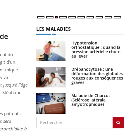
LES MALADIES
 de
Hypotension
orthostatique : quand la
pression artérielle chute
ment du
au lever
git d’un
Drépanocytose : une
on unique
déformation des globules
ui va
rouges aux conséquences
graves
t jusqu’à l’âge
Stéphane
Maladie de Charcot
(Sclérose latérale
amyotrophique)
s patients
s sera
bronchiolite à