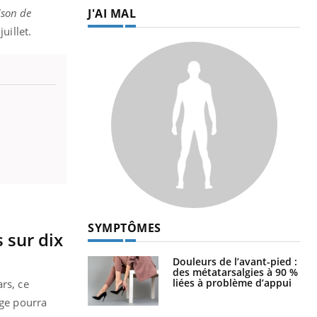
J'AI MAL
ison de
uillet.
SYMPTÔMES
 sur dix
Douleurs de l’avant-pied :
des métatarsalgies à 90 %
liées à problème d’appui
rs, ce
age pourra