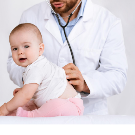
Les crises d’angoisse
Éclipse 
peuvent-elles survenir
: “Des v
sans raison apparente ?
c'est in
la santé
Fatigue en vacances :
Les tro
normal ou signe d’une
modifien
maladie ?
Et si les caries pouvaient
Mon enfa
bientôt disparaître sans
sensibl
plombage ?
très em