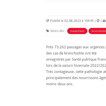
Publié le 02.08.2023 à 10h55
|
|
Mots clés :
traitement
bronchiolit
Ecz
You
Près 73.262 passages aux urgences
exp
des cas de bronchiolite ont été
Il y
enregistrés par Santé publique Fran
d'au
lors de la saison hivernale 2022/20
ques
Très contagieuse, cette pathologie at
mont
principalement des nourrissons âgé
moins deux ans.