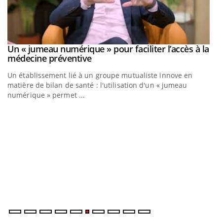
Un « jumeau numérique » pour faciliter l’accès à la
Youtube
Youtube
médecine préventive
Un établissement lié à un groupe mutualiste innove en
matière de bilan de santé : l'utilisation d'un « jumeau
numérique » permet ...
C
Yo
Co
cu
un