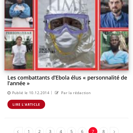
Les combattants d’Ebola élus « personnalité de
l’année »
|
Publié le 10.12.2014
Par la rédaction
LIRE L'ARTICLE
1
2
3
4
5
6
7
8