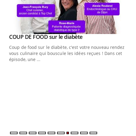
Youtube
cès
COUP DE FOOD sur le diabète
Youtube
Coup de food sur le diabète, c'est votre nouveau rendez-
 en
vous culinaire qui bouscule les idées reçues ! Dans cet
u
épisode, une ...
Qua
You
"Les
trav
DRH 