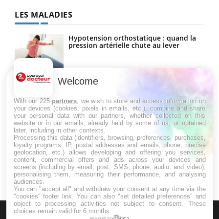
LES MALADIES
Hypotension orthostatique : quand la
pression artérielle chute au lever
Welcome
Drépanocytose : une déformation des
globules rouges aux conséquences
graves
With our 225
partners
, we wish to store and access information on
your devices (cookies, pixels in emails, etc.), combine and share
your personal data with our partners, whether collected on this
website or in our emails, already held by some of us, or obtained
Maladie de Charcot (Sclérose latérale
later, including in other contexts.
amyotrophique)
Processing this data (identifiers, browsing, preferences, purchases,
loyalty programs, IP, postal addresses and emails, phone, precise
geolocation, etc.) allows developing and offering you services,
content, commercial offers and ads across your devices and
screens (including by email, post, SMS, phone, audio, and video),
personalising them, measuring their performance, and analysing
audiences.
You can "accept all" and withdraw your consent at any time via the
"cookies" footer link
. You can also "set detailed preferences" and
object to processing activities not subject to consent. These
choices remain valid for 6 months.
powered by