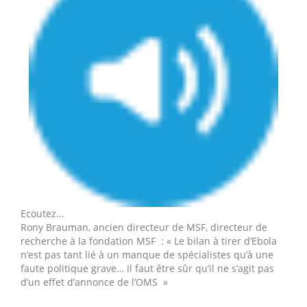
Ecoutez...
Rony Brauman, ancien directeur de MSF, directeur de
recherche à la fondation MSF : « Le bilan à tirer d’Ebola
n’est pas tant lié à un manque de spécialistes qu’à une
faute politique grave… Il faut être sûr qu’il ne s’agit pas
d’un effet d’annonce de l’OMS »