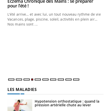
Eczéma Chronique des Mains : se préparer
Youtube
Youtube
pour l’été !
L'été arrive… et avec lui, un tout nouveau rythme de vie !
Vacances, plage, piscine, soleil, activités en plein air…
Nos mains sont ...
Dia
You
Le 
pers
ques
LES MALADIES
Hypotension orthostatique : quand la
pression artérielle chute au lever