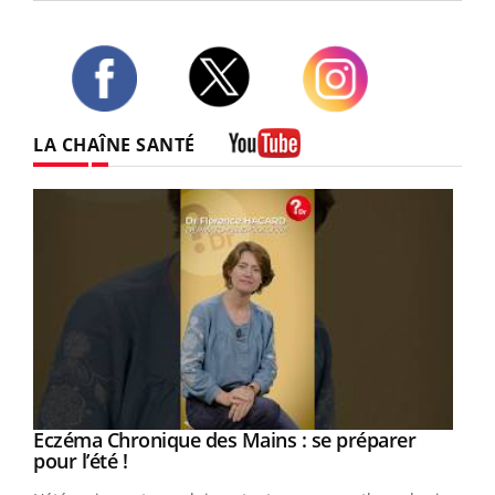
Twitter
Facebook
Instagram
LA CHAÎNE SANTÉ
Youtube
Eczéma Chronique des Mains : se préparer
Youtube
Youtube
pour l’été !