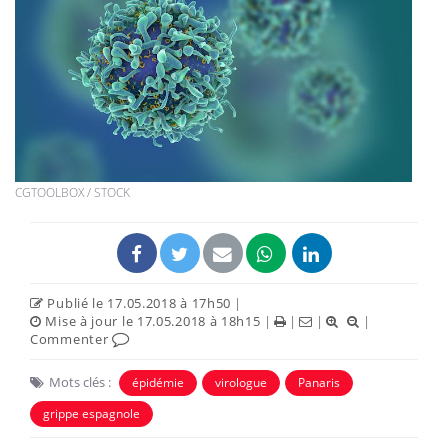
CGTOOLBOX / STOCK
Publié le 17.05.2018 à 17h50
|
Mise à jour le 17.05.2018 à 18h15
|
|
|
|
Commenter
Mots clés :
épidémie
virologue
Panaris
grippe espagnole