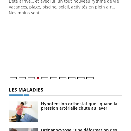
L'été arrive… et avec lui, un tout nouveau rythme de vie !
Vacances, plage, piscine, soleil, activités en plein air…
Nos mains sont ...
Dia
You
Le 
pers
ques
LES MALADIES
Hypotension orthostatique : quand la
pression artérielle chute au lever
Drépanocytose : une déformation des