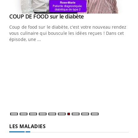
Youtube
cès
COUP DE FOOD sur le diabète
Youtube
Coup de food sur le diabète, c'est votre nouveau rendez-
 en
vous culinaire qui bouscule les idées reçues ! Dans cet
u
épisode, une ...
Qua
You
"Les
trav
DRH 
LES MALADIES