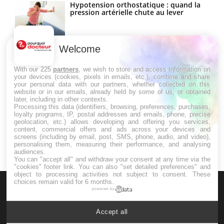
Hypotension orthostatique : quand la
pression artérielle chute au lever
Welcome
Drépanocytose : une déformation des
globules rouges aux conséquences
graves
With our 225
partners
, we wish to store and access information on
your devices (cookies, pixels in emails, etc.), combine and share
your personal data with our partners, whether collected on this
website or in our emails, already held by some of us, or obtained
Maladie de Charcot (Sclérose latérale
later, including in other contexts.
amyotrophique)
Processing this data (identifiers, browsing, preferences, purchases,
loyalty programs, IP, postal addresses and emails, phone, precise
geolocation, etc.) allows developing and offering you services,
content, commercial offers and ads across your devices and
screens (including by email, post, SMS, phone, audio, and video),
personalising them, measuring their performance, and analysing
audiences.
You can "accept all" and withdraw your consent at any time via the
"cookies" footer link
. You can also "set detailed preferences" and
object to processing activities not subject to consent. These
choices remain valid for 6 months.
powered by
Accept all