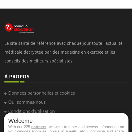
Le site santé de référence avec chaque jour toute l'actualité
médicale decryptée par des médecins en exercice et les
conseils des meilleurs spécialistes.
À PROPOS
Données personnelles et cookies
Qui sommes-nous
Conditions d'utilisation
Plan du site
Welcome
With our 225
partners
, we wish to store and access information on
Mentions Légales
your devices (cookies, pixels in emails, etc.), combine and share