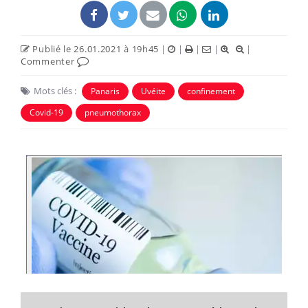
Publié le 26.01.2021 à 19h45
|
|
|
|
|
Commenter
Mots clés :
Panaris
Uvéite
confinement
Covid-19
pneumothorax