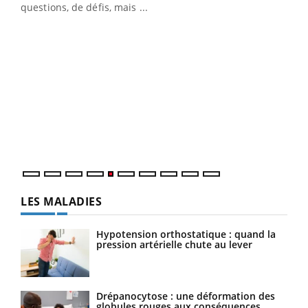
…
questions, de défis, mais ...
Un 
You
à l
Un é
mati
numé
LES MALADIES
Hypotension orthostatique : quand la
pression artérielle chute au lever
Drépanocytose : une déformation des
globules rouges aux conséquences