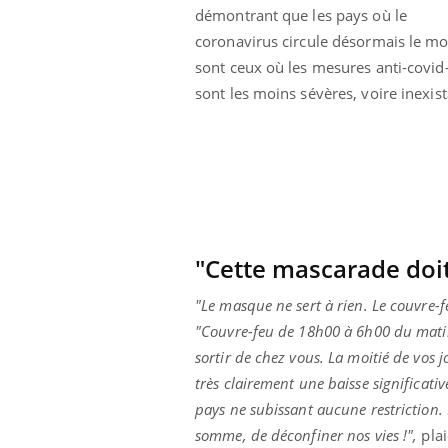
démontrant que les pays où le
eunes enfants :
Hantavirus : un cas
rousse à
détecté chez un touriste
coronavirus circule désormais le mo
e pour les
en France
 ?
sont ceux où les mesures anti-covid
sont les moins sévères, voire inexist
"Cette mascarade doit
"Le masque ne sert à rien. Le couvre-f
"Couvre-feu de 18h00 à 6h00 du matin.
sortir de chez vous. La moitié de vos 
très clairement une baisse significat
pays ne subissant aucune restriction. 
somme, de déconfiner nos vies !",
plai