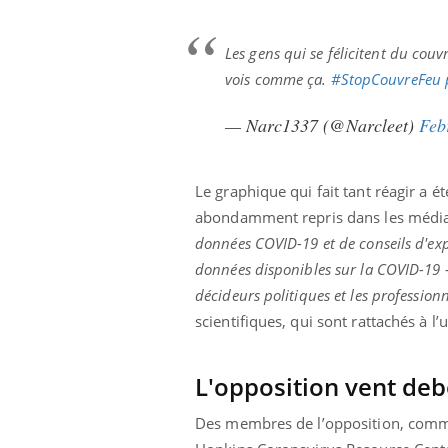
Les gens qui se félicitent du couv
vois comme ça.
#StopCouvreFeu
— Narc1337 (@Narcleet)
Feb
Le graphique qui fait tant réagir a é
abondamment repris dans les médias
données COVID-19 et de conseils d'exp
données disponibles sur la COVID-19 - y
décideurs politiques et les professio
scientifiques, qui sont rattachés à l’
L'opposition vent de
Carence en fer : comprendre pour
Youtube
Des membres de l’opposition, comme
Youtube
prévenir