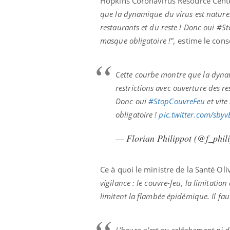
Hopkins Coronavirus Resource Center
Fatigue, irritabilité, brouillard mental ou
que la dynamique du virus est naturel
même alopécie… Les symptômes de la
restaurants et du reste ! Donc oui #S
carence en fer sont multiples ce qui la rend
masque obligatoire !",
estime le conse
...
 Mains :
Ins
You
Youtube
osa
Cette courbe montre que la dynam
aciles à aborder...
En 2
poser des
rest
restrictions avec ouverture des re
'un proche c'est
pat
Donc oui
#StopCouvreFeu
et vite
obligatoire !
pic.twitter.com/sby
— Florian Philippot (@f_phil
Ce à quoi le ministre de la Santé Ol
vigilance : le couvre-feu, la limitatio
limitent la flambée épidémique. Il fau
L’heure n’est au relâchement ni de