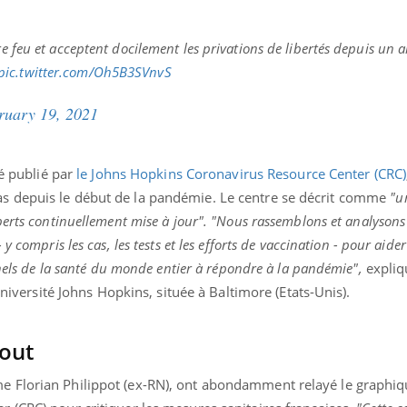
re feu et acceptent docilement les privations de libertés depuis un a
pic.twitter.com/Oh5B3SVnvS
ruary 19, 2021
té publié par
le Johns Hopkins Coronavirus Resource Center (CRC)
 depuis le début de la pandémie. Le centre se décrit comme
"u
erts continuellement mise à jour".
"Nous rassemblons et analysons 
 compris les cas, les tests et les efforts de vaccination - pour aider 
nnels de la santé du monde entier à répondre à la pandémie",
expliq
université Johns Hopkins, située à Baltimore (Etats-Unis).
bout
 Florian Philippot (ex-RN), ont abondamment relayé le graphiq