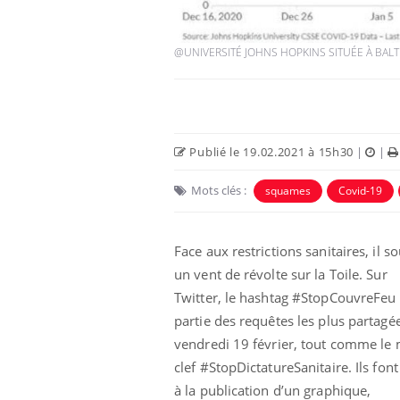
@UNIVERSITÉ JOHNS HOPKINS SITUÉE À BALT
Publié le 19.02.2021 à 15h30
|
|
Mots clés :
squames
Covid-19
Face aux restrictions sanitaires, il so
bles du sommeil
Syndrome métabolique :
t votre cerveau !
quels sont les meilleurs
un vent de révolte sur la Toile. Sur
exercices physiques ?
Twitter, le hashtag #StopCouvreFeu 
partie des requêtes les plus partagé
nt est-il trop
Comment éviter une otite
vendredi 19 février, tout comme le
 ou simplement
pendant les vacances ?
athique ?
clef
#StopDictatureSanitaire. Ils font
à la publication d’un graphique,