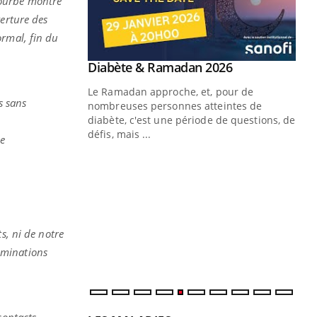
courbe montre
verture des
ormal, fin du
Youtube
 Mains : se
Diabète & Ramadan 2026
Youtube
outube
Le Ramadan approche, et, pour de
s sans
 un tout nouveau
nombreuses personnes atteintes de
plage, piscine,
diabète, c'est une période de questions, de
 air… Nos mains
défis, mais ...
e
Un
You
fac
pr
Un 
mut
s, ni de notre
san
taminations
num
contacts,