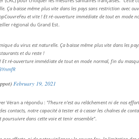
 (CRC) pour critiquer les mesures sanitaires françaises.
"
Cette 
le. Ça baisse même plus vite dans les pays sans restriction avec ou
topCouvreFeu et vite ! Et ré-ouverture immédiate de tout en mode n
iller régional du Grand Est.
uline & Charge mentale : et si on
Eczéma Chronique des
tube
Youtube
Youtube
Y
it en parler??
préparer pour l’été !
ique du virus est naturelle. Ça baisse même plus vite dans les pay
026, l'insuline dans le diabète de type 2
L'été arrive… et avec lui,
e entourée d'idées reçues chez les
rythme de vie ! Vacances, 
staurants et du reste !
ients comme parfois chez les soignants.
soleil, activités en plein
 ! Et ré-ouverture immédiate de tout en mode normal, fin du masqu
sont ...
vBYnmfR
ippot)
February 19, 2021
iver Véran a répondu :
"l’heure n’est au relâchement ni de nos effort
n des contacts, notre capacité à tester et à casser les chaînes de con
t poursuivre dans cette voie et tenir ensemble".
 nos efforts, ni de notre vigilance : le couvre-feu, la limitation des 