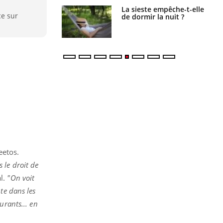
unya, dengue,
La sieste empêche-t-elle
ce sur
e : que se passe-
de dormir la nuit ?
s le sud de la
eetos.
 le droit de
l.
"On voit
te dans les
urants... en