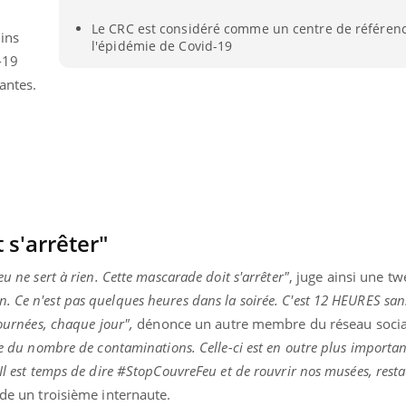
Comment oublier les
Chikung
Le CRC est considéré comme un centre de référen
écrans en vacances ?
West Nil
ins
t-il dan
l'épidémie de Covid-19
France ?
-19
antes.
 s'arrêter"
eu ne sert à rien. Cette mascarade doit s'arrêter"
, juge ainsi une tw
 Ce n'est pas quelques heures dans la soirée. C'est 12 HEURES sans
journées, chaque jour",
dénonce un autre membre du réseau socia
ive du nombre de contaminations. Celle-ci est en outre plus importan
Il est temps de dire #StopCouvreFeu et de rouvrir nos musées, resta
de un troisième internaute.