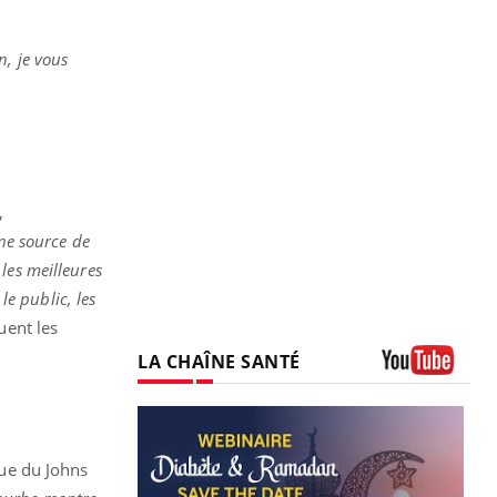
n, je vous
,
ne source de
les meilleures
le public, les
uent les
LA CHAÎNE SANTÉ
Youtube
ue du Johns