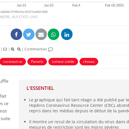
IMORE, AUX ETATS-UNIS.
|
|
|
Commenter
coronavirus
Panaris
tumeur solide
réseau
uffle
Mortalité infantile : un
Toujour
rapport s’interroge sur
comment
L'ESSENTIEL
son taux élevé en France
empiète
sur nos 
fait
Le graphique qui fait tant réagir a été publié par l
es ce
Hopkins Coronavirus Resource Center (CRC), abo
Grossesse à risque : ce jus
Cancer c
 mot
repris dans les médias depuis le début de la pand
naturel attire l'attention
stratégi
des chercheurs
changé 
 suite
basque
Il montre un recul de la circulation du virus dans 
mesures de restriction sont les moins sévères