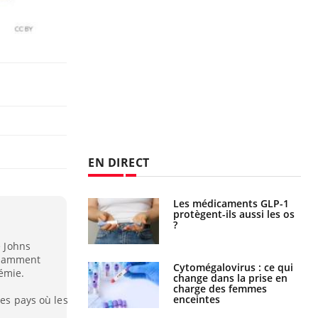
EN DIRECT
s connectés :
Les médicaments GLP-1
 le travail
protègent-ils aussi les os
 de plus en plus
?
soirées
e Johns
ndamment
olorectal : une
Cytomégalovirus : ce qui
émie.
e simple aurait
change dans la prise en
la donne au Pays
charge des femmes
enceintes
des pays où les