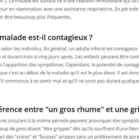
"). Ce trouble est surtout lié à une réaction immunitaire qui va 
jour en réanimation avec une assistance respiratoire. En période
t être beaucoup plus fréquentes.
alade est-il contagieux ?
selon les individus. En général, un adulte infecté est contagieux
 et durant trois à cinq jours après. Les enfants peuvent être con
rès l'apparition des symptômes. Cependant, le potentiel de contag
que c'est au début de la maladie qu'il est le plus élevé. Il est do
’il commence à se sentir mal et qu’il ne sorte pas durant quelque
érence entre "un gros rhume" et une gr
ires circulant à la même période peuvent provoquer des symptô
coup de gens disent "être grippés" dès qu'ils souffrent d’une fièv
la part des "vraies" et "fausses" grippes sans un prélèvement de go