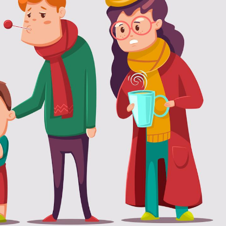
Fortes chaleurs :
Grossess
pourquoi le risque de
que dit 
noyade grimpe-t-il ?
Le Viagra pourrait-il
Le smart
freiner la propagation du
l'appren
cancer ?
lecture 
Pourquoi manger moins
Mordue 
de protéines pourrait
vacances
finalement être bénéfique
le coma