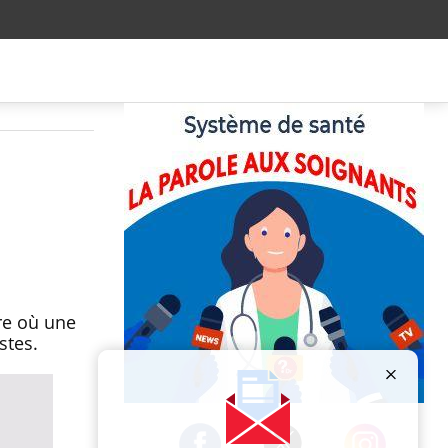
re où une
estes.
Publicité