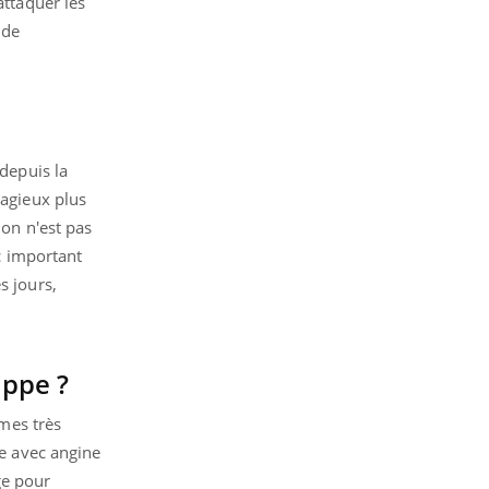
attaquer les
 de
 depuis la
tagieux plus
ion n'est pas
nc important
s jours,
ippe ?
mes très
re avec angine
rge pour