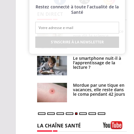
Restez connecté à toute l’actualité de la
Twitter
Facebook
Instagram
Santé
EN DIRECT
e et chaleur : ce
Mordue par un
la science
barracuda, une petite fille
secourue grâce à un
S'INSCRIRE À LA NEWSLETTER
réflexe essentiel
phone nuit-il à
Légionellose en Suisse :
tissage de la
quelle est l’origine de la
?
contamination ?
par une tique en
Allergies alimentaires :
, elle reste dans
une nouvelle arme contre
 pendant 42 jours
les réactions sévères
LA CHAÎNE SANTÉ
Youtube