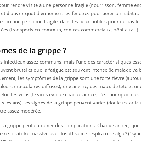
our rendre visite à une personne fragile (nourrisson, femme enc
et d'
ouvrir quotidiennement les fenêtres pour aérer un habitat. E
ou une personne fragile, dans les lieux publics pour ne pas le f
ctées (transports en commun, centres commerciaux, hôpitaux…).
mes de la grippe ?
s infectieux assez communs, mais l'une des caractéristiques esse
uvent brutal et que la fatigue est souvent intense (le malade va 
uement, les symptômes de la grippe sont une forte fièvre (autour
uleurs musculaires diffuses), une angine, des maux de tête et un
selon les virus (le virus évolue chaque année, c'est pourquoi il es
les ans), les signes de la grippe peuvent varier (douleurs articu
être assez modérée.
, la grippe peut entraîner des complications. Chaque année, que
e respiratoire massive avec insuffisance respiratoire aiguë ("sy