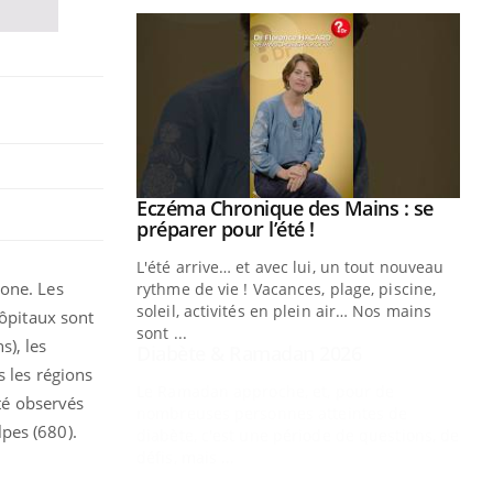
Youtube
 Mains : se
Diabète & Ramadan 2026
Youtube
outube
Le Ramadan approche, et, pour de
 un tout nouveau
nombreuses personnes atteintes de
one. Les
plage, piscine,
diabète, c'est une période de questions, de
 air… Nos mains
défis, mais ...
hôpitaux sont
s), les
Un
You
fac
es les régions
pr
été observés
lpes (680).
Un 
mut
san