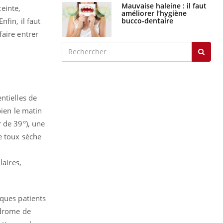
Mauvaise haleine : il faut
einte,
améliorer l’hygiène
bucco-dentaire
nfin, il
faut
aire entrer
ntielles de
bien le matin
 de 39°), une
e toux sèche
t
laires,
lques patients
ndrome de