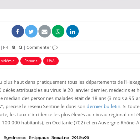
|
|
|
Commenter
uline & Charge mentale : et si on
Eczéma Chronique des
tube
Youtube
épidémie
Panaris
UVA
Youtube
Y
it en parler??
préparer pour l’été !
026, l'insuline dans le diabète de type 2
L'été arrive… et avec lui,
u plus haut dans pratiquement tous les départements de l'Hexag
e entourée d'idées reçues chez les
rythme de vie ! Vacances, 
ients comme parfois chez les soignants.
soleil, activités en plein
0 décès attribuables au virus le 20 janvier dernier, médecins et 
sont ...
ge médian des personnes malades était de 18 ans (3 mois à 95 an
, précise le réseau Sentinelle dans son
dernier bulletin
. Si tout
rte, les taux d’incidence les plus élevés au niveau régional ont 
 100 000 habitants), en Occitanie (702) et en Auvergne-Rhône-A