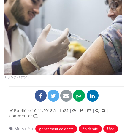
SLADIC /ISTOCK
Publié le 16.11.2018 à 11h25
|
|
|
|
|
Commenter
Mots clés :
grincement de dents
épidémie
UVA