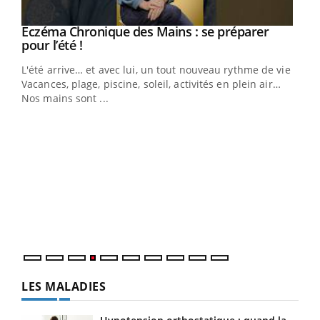
Eczéma Chronique des Mains : se préparer
Youtube
Youtube
pour l’été !
L'été arrive… et avec lui, un tout nouveau rythme de vie !
Vacances, plage, piscine, soleil, activités en plein air…
Nos mains sont ...
Dia
You
Le 
pers
ques
LES MALADIES