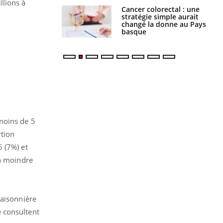
llions à
e à risque : ce jus
Cancer colorectal : une
attire l'attention
stratégie simple aurait
rcheurs
changé la donne au Pays
basque
moins de 5
rtion
 (7%) et
on moindre
saisonnière
 consultent