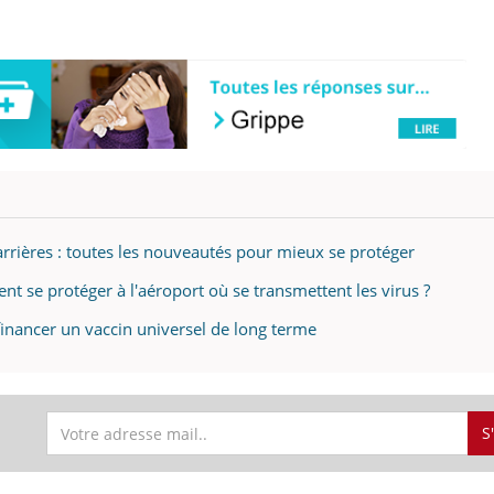
nd l’entreprise mise sur le bien
Eczéma chronique des
tube
Youtube
Youtube
Youtu
e global
quotidien (3/3)
 rendez-vous de la santé et de la
Dans cette vidéo, le Dr In
ité de vie au travail" de Pourquoi
dermatologue à Paris, vo
teur reçoivent Régis Blugeon, DRH et
comment protéger vos ma
cteur ...
et éviter les ...
rrières : toutes les nouveautés pour mieux se protéger
t se protéger à l'aéroport où se transmettent les virus ?
 financer un vaccin universel de long terme
S