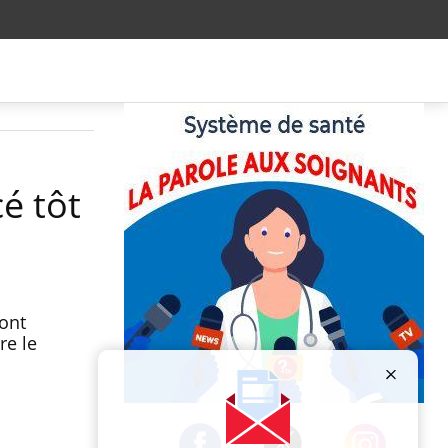
é tôt
sont
re le
Publicité