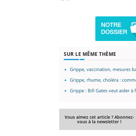
Youtube
ue » pour
COUP DE FOOD sur le diabète
Qua
Youtube
You
médecine
êtr
Coup de food sur le diabète, c'est votre
"Les
nouveau rendez-vous culinaire qui
 groupe
qual
bouscule les idées reçues ! Dans cet
SUR LE MÊME THÈME
ère de bilan de
Doc
épisode, une ...
« jumeau
dire
Grippe, vaccination, mesures ba
Grippe, rhume, choléra : commen
Grippe : Bill Gates veut aider à
Vous aimez cet article ? Abonnez-
vous à la newsletter !