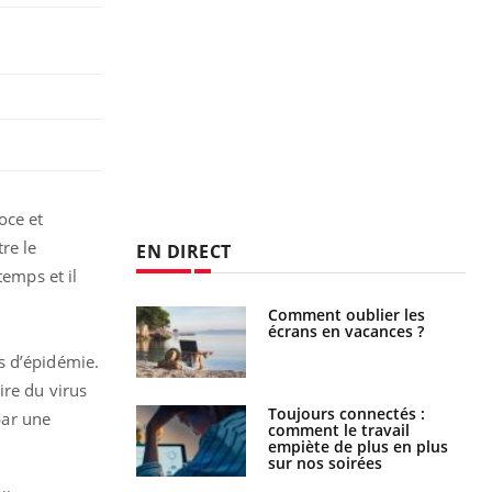
oce et
re le
EN DIRECT
temps et il
us : un cas
Comment oublier les
chez un touriste
écrans en vacances ?
ce
s d’épidémie.
ire du virus
é infantile : un
Toujours connectés :
par une
s’interroge sur
comment le travail
x élevé en France
empiète de plus en plus
sur nos soirées