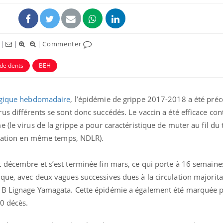
|
|
|
Commenter
de dents
BEH
logique hebdomadaire
, l’épidémie de grippe 2017-2018 a été préc
s différents se sont donc succédés. Le vaccin a été efficace cont
(le virus de la grippe a pour caractéristique de muter au fil du 
culation en même temps, NDLR).
Hantavir
détecté 
en Fran
 décembre et s’est terminée fin mars, ce qui porte à 16 semaine
que, avec deux vagues successives dues à la circulation majorita
Mortalit
 B Lignage Yamagata. Cette épidémie a également été marquée 
rapport 
son tau
0 décès.