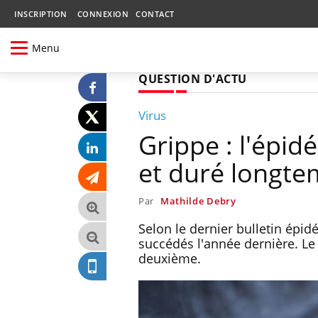
INSCRIPTION
CONNEXION
CONTACT
Menu
QUESTION D'ACTU
Virus
Grippe : l'épi
et duré longt
Par
Mathilde Debry
Selon le dernier bulletin épi
succédés l'année dernière. Le 
deuxième.