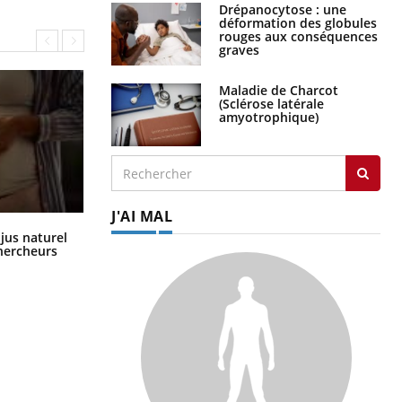
Drépanocytose : une
déformation des globules
rouges aux conséquences
graves
Maladie de Charcot
(Sclérose latérale
amyotrophique)
J'AI MAL
Comment oublier les écrans en
 jus naturel
vacances ?
chercheurs