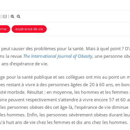
dormir la nuit ?
le risq
grimpe-t
|
|
VIH : la fin du comprimé
Le Viagr
tous les jours se profile-t-
la propa
mme
espérance de vie
elle enfin ?
Pourquoi votre ventre
Pourquo
s peut causer des problèmes pour la santé. Mais à quel point ? D
gâche-t-il les premiers
protéine
ans la revue
The International Journal of Obesity
, une personne obè
jours de vos vacances ?
finalem
x ans d’espérance de vie.
rge pour la santé publique et ses collègues ont mis au point un 
es restant à vivre à des personnes âgées de 20 à 60 ans, en bon
sité morbide. Résultat : en moyenne, les hommes et les femmes
aine peuvent respectivement s’attendre à vivre encore 57 et 60 
les personnes obèses dès cet âge-là, l'espérance de vie diminue 
 les hommes. Enfin, les personnes sévèrement obèses durant leu
qu'à huit ans de vie chez les femmes et dix ans chez les hommes.