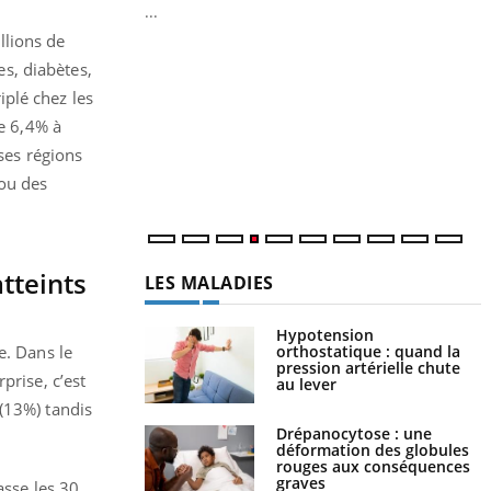
...
Y
llions de
s, diabètes,
L
n
iplé chez les
c
e 6,4% à
m
ses régions
 ou des
tteints
LES MALADIES
Hypotension
orthostatique : quand la
e. Dans le
pression artérielle chute
prise, c’est
au lever
 (13%) tandis
Drépanocytose : une
déformation des globules
rouges aux conséquences
graves
sse les 30