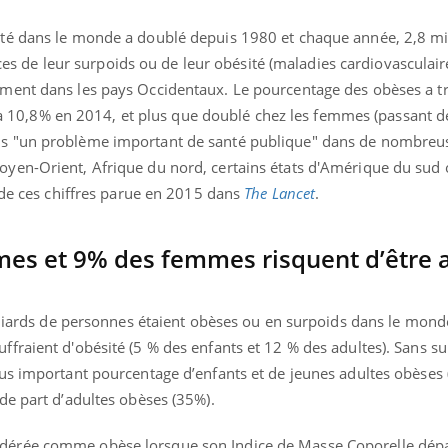
sité dans le monde a doublé depuis 1980 et chaque année, 2,8 mi
 de leur surpoids ou de leur obésité (maladies cardiovasculaire
ement dans les pays Occidentaux. Le pourcentage des obèses a tr
10,8% en 2014, et plus que doublé chez les femmes (passant d
is "un problème important de santé publique" dans de nombreu
Moyen-Orient, Afrique du nord, certains états d'Amérique du sud
ne de ces chiffres parue en 2015 dans
The Lancet
.
es et 9% des femmes risquent d’être a
milliards de personnes étaient obèses ou en surpoids dans le mond
ffraient d'obésité (5 % des enfants et 12 % des adultes). Sans sur
plus important pourcentage d’enfants et de jeunes adultes obèses
nde part d’adultes obèses (35%).
idérée comme obèse lorsque son Indice de Masse Coporelle dépa