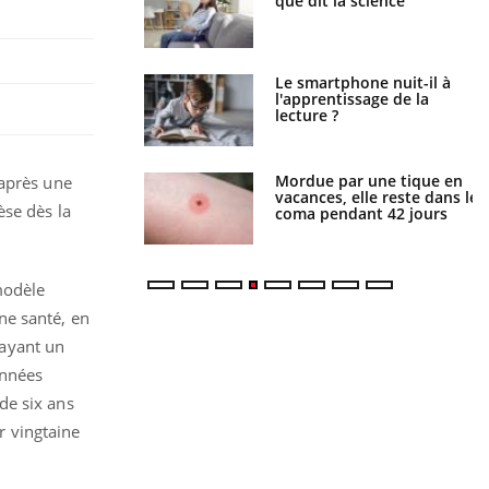
ue de noyade
que dit la science
-il ?
a pourrait-il freiner
Le smartphone nuit-il à
gation du cancer ?
l'apprentissage de la
lecture ?
i manger moins de
Mordue par une tique en
’après une
s pourrait
vacances, elle reste dans le
se dès la
ent être bénéfique
coma pendant 42 jours
modèle
ne santé, en
 ayant un
années
de six ans
r vingtaine