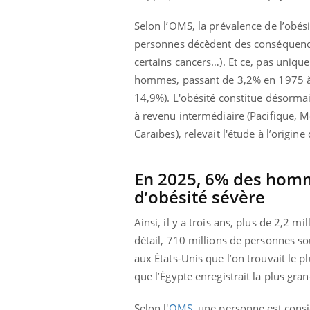
...
Selon l’OMS, la prévalence de l’obé
personnes décèdent des conséquences
certains cancers…). Et ce, pas uniqu
hommes, passant de 3,2% en 1975 à 
14,9%). L'
obésité
constitue désorma
à revenu intermédiaire (Pacifique, 
Caraïbes), relevait l'étude à l’origi
En 2025, 6% des homm
d’obésité sévère
Ainsi, il y a trois ans, plus de 2,2 
détail, 710 millions de personnes sou
aux États-Unis que l’on trouvait le 
que l’Égypte enregistrait la plus gra
Selon l'
OMS
, une personne est cons