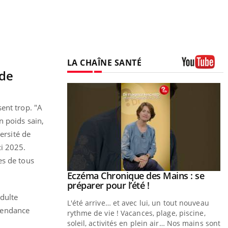
LA CHAÎNE SANTÉ
 de
Youtube
ent trop. "A
n poids sain,
ersité de
ci 2025.
es de tous
ale : et si on
Eczéma Chronique des Mains : se
Youtube
ube
Youtube
préparer pour l’été !
adulte
e diabète de type 2
L'été arrive… et avec lui, un tout nouveau
tendance
çues chez les
rythme de vie ! Vacances, plage, piscine,
ez les soignants.
soleil, activités en plein air… Nos mains sont