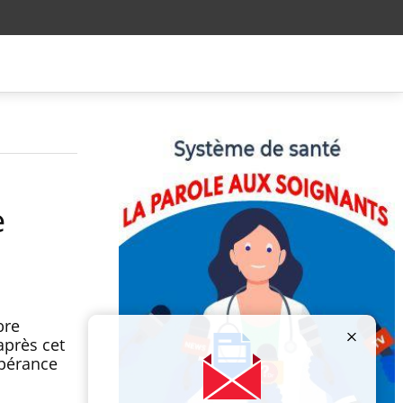
e
bre
après cet
spérance