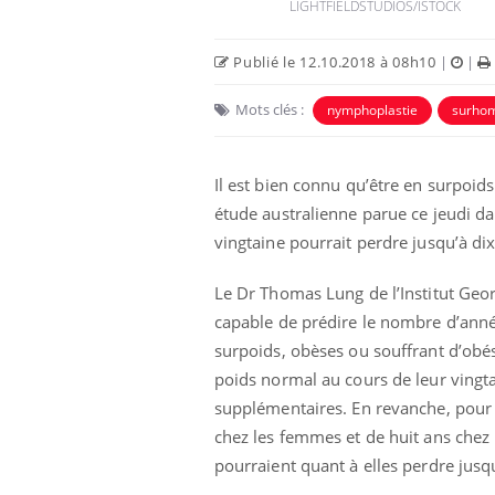
West Nile : que se passe-t-
LIGHTFIELDSTUDIOS/ISTOCK
il dans le sud de la France ?
Publié le 12.10.2018 à 08h10
|
|
Les médicaments GLP-1
protègent-ils aussi les os ?
Mots clés :
nymphoplastie
surho
Cytomégalovirus : ce qui
Il est bien connu qu’être en surpoid
change dans la prise en
étude australienne parue ce jeudi d
charge des femmes
enceintes
vingtaine pourrait perdre jusqu’à di
Le Dr Thomas Lung de l’Institut Geo
capable de prédire le nombre d’anné
surpoids, obèses ou souffrant d’obé
poids normal au cours de leur vingt
supplémentaires. En revanche, pour 
chez les femmes et de huit ans chez
pourraient quant à elles perdre jus