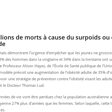
lions de morts à cause du surpoids ou
de
ultats démontrent l’urgence d'empêcher que les jeunes ne grossiss
 43% des hommes dans la vingtaine et 34% dans la trentaine ont u
 le Professeur Alison Hayes, de l’École de Santé publique de l’Univ
 modèle prévoit une augmentation de l’obésité adulte de 35% d’i
ir une stratégie de prévention contre l’obésité visant les adult
lut le Docteur Thomas Lud.
nce en fer : comprendre pour
Insuline & Charge ment
ube
Youtube
Youtube
Yout
enir
osait en parler??
nnées de vie vont être perdues chez la population australienne 
ue, irritabilité, brouillard mental ou
En 2026, l'insuline dans l
yenne 27% plus d’années que les femmes. Selon laquelle, cette 
 alopécie… Les symptômes de la
reste entourée d'idées re
ce en fer sont multiples ce qui la rend
patients comme parfois ch
hes.