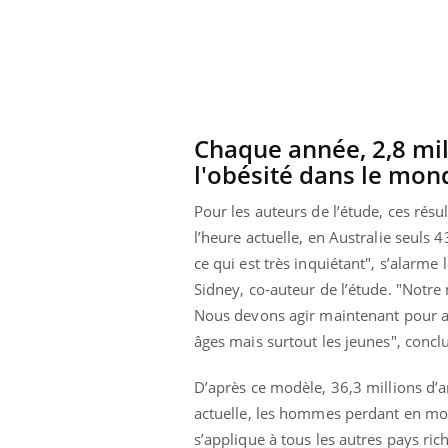
Chaque année, 2,8 mil
l'obésité dans le mon
Pour les auteurs de l’étude, ces rés
l’heure actuelle, en Australie seuls
ce qui est très inquiétant", s’alarme
Sidney, co-auteur de l’étude. "Notre
Nous devons agir maintenant pour avo
âges mais surtout les jeunes", conc
Eczéma Chronique des Mains :
Care
Youtube
Yout
Youtube
expliquer ma maladie
prév
D’après ce modèle, 36,3 millions d’a
Il y a des sujets qui sont faciles à aborder...
Fatig
actuelle, les hommes perdant en mo
d'autres non ! D'un côté, poser des questions
même
sur la maladie d'un proche c'est montrer ...
caren
s’applique à tous les autres pays ric