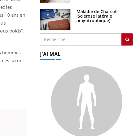
ez les
Maladie de Charcot
es 10 ans en
(Sclérose latérale
amyotrophique)
lus
ous-poids",
des hommes
J'AI MAL
mmes seront