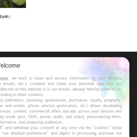
Comment nous percevons le chaud
rtum :
et le froid : une recherche éclaire le
sujet
elcome
ER
tners
, we wish to store and access information on your devices
in emails, etc.), combine and share your personal data with our
s les semaines les meilleures
ollected on this website or in our emails, already held by some of us,
ncluding in other contexts.
ta (identifiers, browsing, preferences, purchases, loyalty programs,
es and emails, phone, precise geolocation, etc.) allows developing
ervices, content, commercial offers and ads across your devices and
 by email, post, SMS, phone, audio, and video), personalising them,
RE
rformance, and analysing audiences.
l" and withdraw your consent at any time via the "cookies" footer
"set detailed preferences" and object to processing activities not