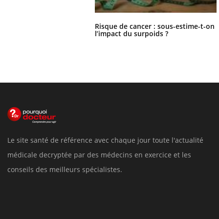
Risque de cancer : sous-estime-t-on
l’impact du surpoids ?
Le site santé de référence avec chaque jour toute l'actualité
médicale decryptée par des médecins en exercice et les
conseils des meilleurs spécialistes.