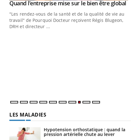
Yout
Quand l’entreprise mise sur le bien être global
Youtube
ndez-
"Les rendez-vous de la santé et de la qualité de vie au
cet
travail" de Pourquoi Docteur reçoivent Régis Blugeon,
DRH et directeur ...
Ecz
You
(3/3
Dans
vous
quot
LES MALADIES
Hypotension orthostatique : quand la
pression artérielle chute au lever