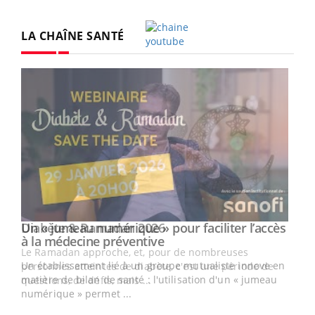
LA CHAÎNE SANTÉ
Youtube
Un « jumeau numérique » pour faciliter l’accès
Youtube
Youtube
à la médecine préventive
Un établissement lié à un groupe mutualiste innove en
e
matière de bilan de santé : l'utilisation d'un « jumeau
numérique » permet ...