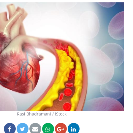
Rasi Bhadramani / iStock
Fortes chaleurs : pourquoi
Grossess
le risque de noyade
que dit 
grimpe-t-il ?