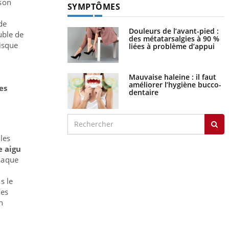
ison
SYMPTÔMES
de
Douleurs de l’avant-pied :
uble de
des métatarsalgies à 90 %
risque
liées à problème d’appui
Mauvaise haleine : il faut
améliorer l’hygiène bucco-
es
dentaire
lles
e aigu
laque
s le
res
n