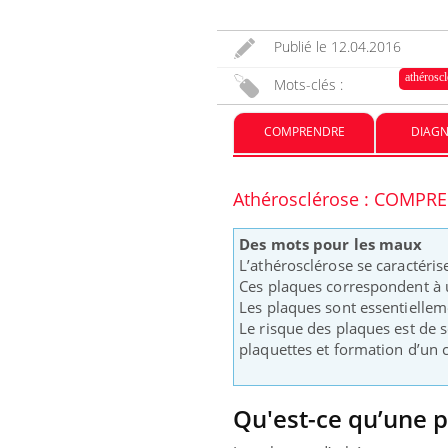
Publié le
12.04.2016
ments GLP-1
VIH : la fin du comprimé
 aussi les os ?
tous les jours se profile-t-
athérosc
Mots-clés :
elle enfin ?
COMPRENDRE
DIAGN
rus : ce qui
Pourquoi votre ventre
la prise en
gâche-t-il les premiers
 femmes
jours de vos vacances ?
Athérosclérose : COMPR
Des mots pour les maux
L’athérosclérose se caractéris
Ces plaques correspondent à un
Les plaques sont essentielleme
Le risque des plaques est de s
plaquettes et formation d’un c
Qu'est-ce qu’une 