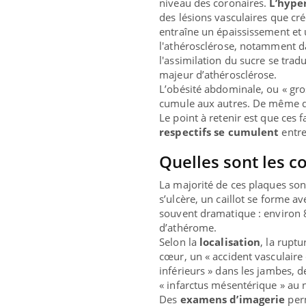
niveau des coronaires.
L’hype
des lésions vasculaires que cr
entraîne un épaississement et
l'athérosclérose, notamment da
l'assimilation du sucre se trad
majeur d’athérosclérose.
L’obésité abdominale, ou « gro
cumule aux autres. De même que
Le point à retenir est que ces
respectifs se cumulent
entre
Quelles sont les c
La majorité de ces plaques so
s’ulcère, un caillot se forme av
souvent dramatique : environ 
d’athérome.
Selon la
localisation
, la rupt
cœur, un « accident vasculaire
inférieurs » dans les jambes, d
« infarctus mésentérique » au n
Des
examens d’imagerie
per