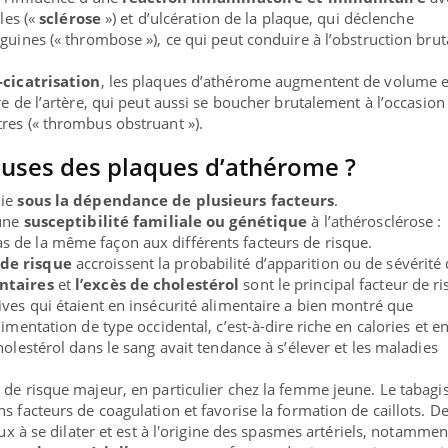
lles («
sclérose
») et d’ulcération de la plaque, qui déclenche
guines (« thrombose »), ce qui peut conduire à l’obstruction brut
-cicatrisation
, les plaques d’athérome augmentent de volume e
re de l’artère, qui peut aussi se boucher brutalement à l’occasion
res (« thrombus obstruant »).
auses des plaques d’athérome ?
die
sous la dépendance de plusieurs facteurs
.
 une
susceptibilité familiale ou génétique
à l’athérosclérose :
 de la même façon aux différents facteurs de risque.
 de risque
accroissent la probabilité d’apparition ou de sévérité
ntaires
et
l’excès de cholestérol
sont le principal facteur de ri
ives qui étaient en insécurité alimentaire a bien montré que
imentation de type occidental, c’est-à-dire riche en calories et e
holestérol dans le sang avait tendance à s’élever et les maladies
r de risque majeur, en particulier chez la femme jeune. Le tabag
s facteurs de coagulation et favorise la formation de caillots. De
aux à se dilater et est à l'origine des spasmes artériels, notammen