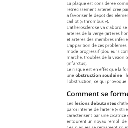
La plaque est considérée comm
rétrécissement artériel créé pa
à favoriser le dépôt des élémen
caillot (« thrombus »).
L’athérosclérose va d’abord s
artères de la verge (artères ho
et artères des membres inférie
L’apparition de ces problèmes a
mode progressif (douleurs comme
marche, troubles de la vision 
(infarctus).
Le risque est en effet que la f
une
obstruction soudaine
: 
l’obstruction, ce qui provoque l
Comment se forme
Les
lésions débutantes
d’ath
paroi interne de l’artère (« st
caractérisent par une cicatrice
entourent un noyau rempli de dé
Ces plaques se remanient sous