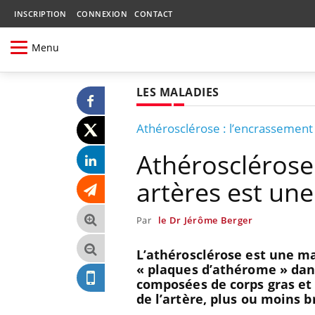
INSCRIPTION
CONNEXION
CONTACT
Menu
LES MALADIES
Athérosclérose : l’encrassement
Athérosclérose 
artères est un
Par
le Dr Jérôme Berger
L’athérosclérose est une mal
« plaques d’athérome » dans
composées de corps gras et q
de l’artère, plus ou moins b