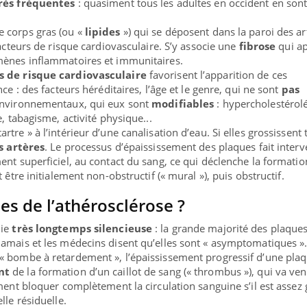
rès fréquentes
: quasiment tous les adultes en occident en son
 corps gras (ou «
lipides
») qui se déposent dans la paroi des ar
facteurs de risque cardiovasculaire. S’y associe une
fibrose
qui ap
mènes inflammatoires et immunitaires.
s de risque cardiovasculaire
favorisent l’apparition de ces
ce : des facteurs héréditaires, l’âge et le genre, qui ne sont
pas
 environnementaux, qui eux sont
modifiables
: hypercholestérol
e, tabagisme, activité physique...
tre » à l’intérieur d’une canalisation d’eau. Si elles grossissent 
s artères
. Le processus d’épaississement des plaques fait interv
ent superficiel, au contact du sang, ce qui déclenche la formatio
t être initialement non-obstructif (« mural »), puis obstructif.
es de l’athérosclérose ?
line & Charge mentale : et si on
Eczéma Chronique des
ube
Youtube
die
très longtemps silencieuse
: la grande majorité des plaque
Youtube
Y
t en parler??
préparer pour l’été !
amais et les médecins disent qu’elles sont « asymptomatiques »
« bombe à retardement », l’épaississement progressif d’une pla
26, l'insuline dans le diabète de type 2
L'été arrive… et avec lui,
nt
de la formation d’un caillot de sang (« thrombus »), qui va ven
 entourée d'idées reçues chez les
rythme de vie ! Vacances, 
ment bloquer complètement la circulation sanguine s’il est assez 
nts comme parfois chez les soignants.
soleil, activités en plein
lle résiduelle.
...