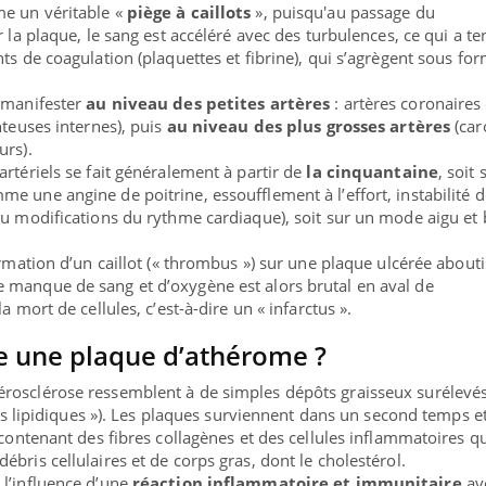
e un véritable «
piège à caillots
», puisqu'au passage du
r la plaque, le sang est accéléré avec des turbulences, ce qui a t
ts de coagulation (plaquettes et fibrine), qui s’agrègent sous fo
e manifester
au niveau des petites artères
: artères coronaires 
nteuses internes), puis
au niveau des plus grosses artères
(car
urs).
rtériels se fait généralement à partir de
la cinquantaine
, soit
 une angine de poitrine, essoufflement à l’effort, instabilité d
ou modifications du rythme cardiaque), soit sur un mode aigu et 
ormation d’un caillot (« thrombus ») sur une plaque ulcérée abouti
le manque de sang et d’oxygène est alors brutal en aval de
a mort de cellules, c’est-à-dire un « infarctus ».
 une plaque d’athérome ?
érosclérose ressemblent à de simples dépôts graisseux surélevés
ries lipidiques »). Les plaques surviennent dans un second temps e
 contenant des fibres collagènes et des cellules inflammatoires q
bris cellulaires et de corps gras, dont le cholestérol.
 l’influence d’une
réaction inflammatoire et immunitaire
av