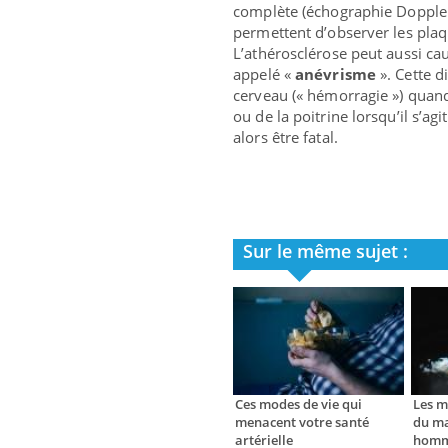
complète (échographie Doppler 
permettent d’observer les plaq
L’athérosclérose peut aussi c
appelé «
anévrisme
». Cette d
cerveau (« hémorragie ») quand 
ou de la poitrine lorsqu’il s’ag
alors être fatal.
Sur le même sujet :
Ces modes de vie qui
Les m
menacent votre santé
du ma
artérielle
homm