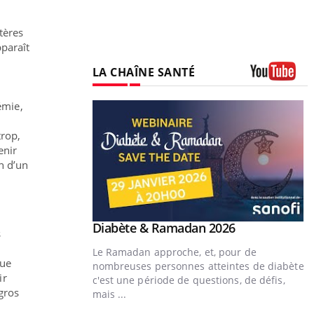
t
tères
paraît
LA CHAÎNE SANTÉ
Youtube
émie,
trop,
enir
n d’un
Youtube
 Mains : se
Diabète & Ramadan 2026
Youtube
s
outube
.
Le Ramadan approche, et, pour de
que
 un tout nouveau
nombreuses personnes atteintes de diabète,
ir
plage, piscine,
c'est une période de questions, de défis,
gros
 air… Nos mains sont
mais ...