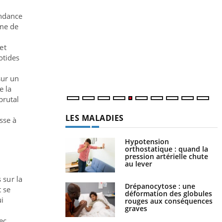
Y
f
endance
rme de
U
et
i
otides
l
p
 sur un
e la
brutal
LES MALADIES
sse à
Hypotension
orthostatique : quand la
pression artérielle chute
au lever
 sur la
Drépanocytose : une
t se
déformation des globules
ui
rouges aux conséquences
graves
ec