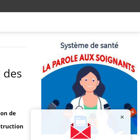
x des
ion de
struction
Publicité