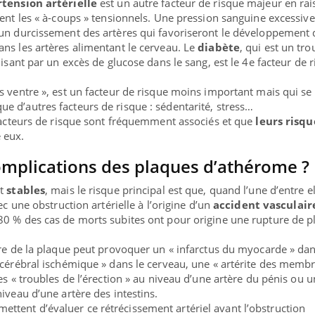
rtension artérielle
est un autre facteur de risque majeur en ra
éent les « à-coups » tensionnels. Une pression sanguine excessive
 un durcissement des artères qui favoriseront le développement 
ns les artères alimentant le cerveau. Le
diabète
, qui est un tro
uisant par un excès de glucose dans le sang, est le 4e facteur de 
s ventre », est un facteur de risque moins important mais qui se
 d’autres facteurs de risque : sédentarité, stress…
 facteurs de risque sont fréquemment associés et que
leurs risqu
 eux.
omplications des plaques d’athérome ?
nt
stables
, mais le risque principal est que, quand l’une d’entre e
ec une obstruction artérielle à l’origine d’un
accident vasculair
80 % des cas de morts subites ont pour origine une rupture de p
ure de la plaque peut provoquer un « infarctus du myocarde » dan
 cérébral ischémique » dans le cerveau, une « artérite des memb
es « troubles de l’érection » au niveau d’une artère du pénis ou u
iveau d’une artère des intestins.
mettent d’évaluer ce rétrécissement artériel avant l’obstruction