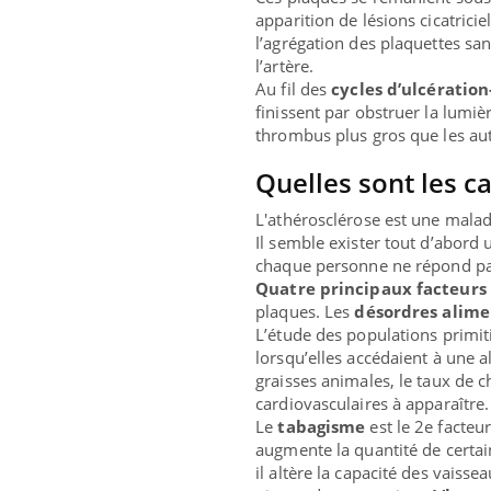
apparition de lésions cicatricie
l’agrégation des plaquettes san
l’artère.
Au fil des
cycles d’ulcération
finissent par obstruer la lumiè
thrombus plus gros que les aut
Quelles sont les c
L'athérosclérose est une mala
Il semble exister tout d’abord
chaque personne ne répond pas
Quatre principaux facteurs
plaques. Les
désordres alime
L’étude des populations primit
lorsqu’elles accédaient à une al
graisses animales, le taux de c
cardiovasculaires à apparaître.
Le
tabagisme
est le 2e facteu
augmente la quantité de certain
il altère la capacité des vaisse