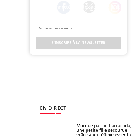
Restez connecté à toute l’actualité de la
Santé
Twitter
Facebook
Instagram
S'INSCRIRE À LA NEWSLETTER
EN DIRECT
e et chaleur : ce
Mordue par un barracuda,
la science
une petite fille secourue
grâce à un réflexe essentiel