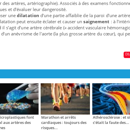
des artères, artériographie). Associés à des examens fonctionnel
ues et d’évaluer leur dangerosité.
auser une
dilatation
d’une partie affaiblie de la paroi d’une artère
ilatation peut ensuite éclater et causer un
saignement
: à l’intér
il s’agit d’une artère cérébrale (« accident vasculaire hémorragiq
it d’un anévrisme de l’aorte (la plus grosse artère du cœur), qui p
DI
icroplastiques font
Marathon et arrêts
Athérosclérose : et si
l aux artères des
cardiaques : toujours des
c’était la faute des...
es
risques...