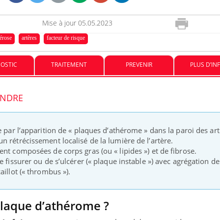
Mise à jour
05.05.2023
Le Viagra pourrait-il freiner
Le smart
la propagation du cancer ?
l'appren
lérose
artères
facteur de risque
lecture 
OSTIC
TRAITEMENT
PREVENIR
PLUS D’IN
Pourquoi manger moins de
Mordue 
protéines pourrait
vacances
finalement être bénéfique
coma pe
ENDRE
e par l’apparition de « plaques d’athérome » dans la paroi des art
 rétrécissement localisé de la lumière de l’artère.
nt composées de corps gras (ou « lipides ») et de fibrose.
e fissurer ou de s’ulcérer (« plaque instable ») avec agrégation de
aillot (« thrombus »).
plaque d’athérome ?