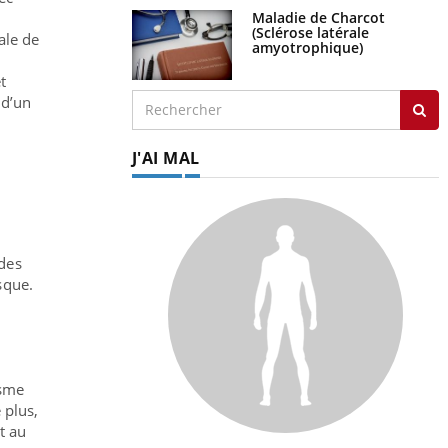
Maladie de Charcot
(Sclérose latérale
ale de
amyotrophique)
t
 d’un
J'AI MAL
 des
sque.
n
isme
 plus,
t au