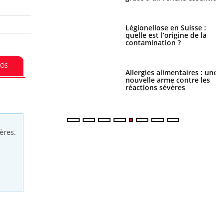
phone nuit-il à
Légionellose en Suisse :
tissage de la
quelle est l’origine de la
?
contamination ?
FOS
par une tique en
Allergies alimentaires : une
, elle reste dans le
nouvelle arme contre les
ndant 42 jours
réactions sévères
ères.