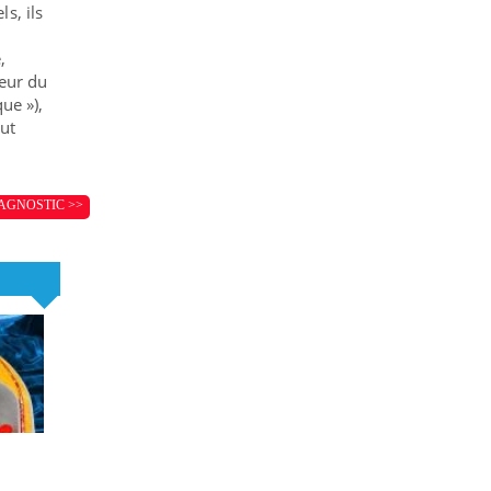
s, ils
,
ieur du
ue »),
eut
AGNOSTIC >>