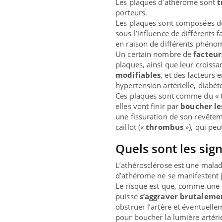
Les plaques d’athérome sont
t
porteurs.
Les plaques sont composées de
sous l’influence de différents 
en raison de différents phéno
Un certain nombre de
facteur
plaques, ainsi que leur croissan
modifiables
, et des facteurs
hypertension artérielle, diabèt
Ces plaques sont comme du « tar
elles vont finir par
boucher le
une fissuration de son revêtem
caillot («
thrombus
»), qui peu
Quels sont les sign
ins :
Carence en fer : comprendre pour
Insu
Youtube
Yout
L’athérosclérose est une mala
tube
Youtube
prévenir
osai
d’athérome ne se manifestent j
Le risque est que, comme une 
es à aborder...
Fatigue, irritabilité, brouillard mental ou
En 20
puisse
s’aggraver brutaleme
er des questions
même alopécie… Les symptômes de la
reste
obstruer l’artère et éventuelle
st montrer ...
carence en fer sont multiples ce qui la rend
patie
pour boucher la lumière artérie
...