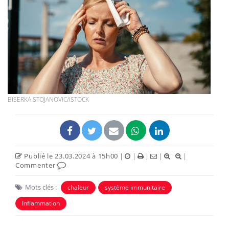
BISERKA STOJANOVIC/ISTOCK
Publié le 23.03.2024 à 15h00
|
|
|
|
|
Commenter
Mots clés :
chaleur
système immunitaire
Inflammation