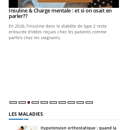
Youtube
Insuline & Charge mentale : et si on osait en
Youtube
Youtube
parler??
En 2026, l'insuline dans le diabète de type 2 reste
entourée d'idées reçues chez les patients comme
parfois chez les soignants.
Ecz
You
pour
L'ét
Vaca
Nos 
LES MALADIES
Hypotension orthostatique : quand la