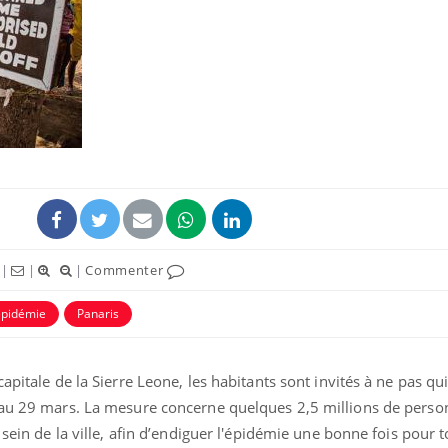
Fortes chaleurs :
Grossess
pourquoi le risque de
que dit 
noyade grimpe-t-il ?
Le Viagra pourrait-il
Le smart
freiner la propagation du
l'appren
cancer ?
lecture 
|
|
|
Commenter
Pourquoi manger moins
Mordue 
de protéines pourrait
vacances
finalement être bénéfique
le coma
épidémie
Panaris
apitale de la Sierre Leone, les habitants sont invités à ne pas qui
 au 29 mars. La mesure concerne quelques 2,5 millions de person
 sein de la ville, afin d’endiguer l'épidémie une bonne fois pour t