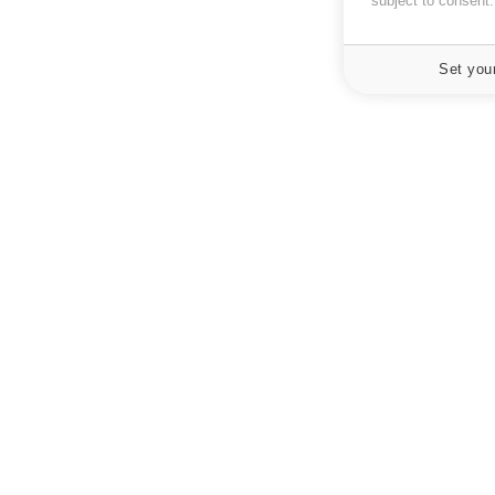
subject to consent
Set you
À PROPOS
NEWSLETT
Recevez toute
Données personnelles et cookies
infos santé