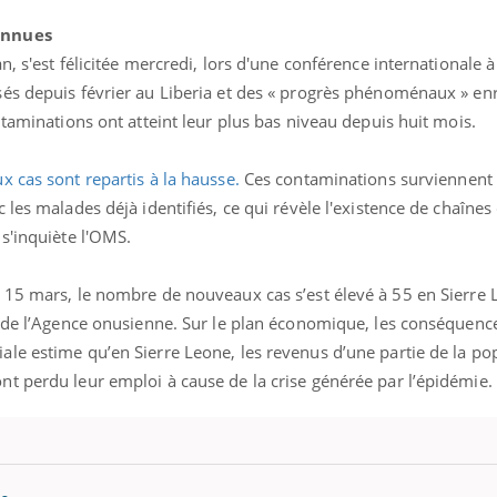
onnues
n, s'est félicitée mercredi, lors d'une conférence internationale
és depuis février au Liberia et des « progrès phénoménaux » enr
ntaminations ont atteint leur plus bas niveau depuis huit mois.
x cas sont repartis à la hausse.
Ces contaminations surviennent
les malades déjà identifiés, ce qui révèle l'existence de chaînes
s'inquiète l'OMS.
 15 mars, le nombre de nouveaux cas s’est élevé à 55 en Sierre 
n de l’Agence onusienne. Sur le plan économique, les conséquenc
le estime qu’en Sierre Leone, les revenus d’une partie de la po
t perdu leur emploi à cause de la crise générée par l’épidémie.
Youtube
bète & Ramadan 2026
Un « jumeau numériq
tube
Youtube
faciliter l’accès à la 
Ramadan approche, et, pour de
Youtube
préventive
breuses personnes atteintes de
Un établissement lié à u
ète, c'est une période de questions, de