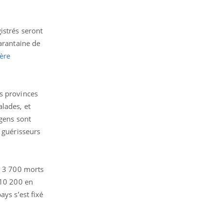
istrés seront
uarantaine de
tère
es provinces
lades, et
 gens sont
s guérisseurs
e 3 700 morts
 10 200 en
pays s’est fixé