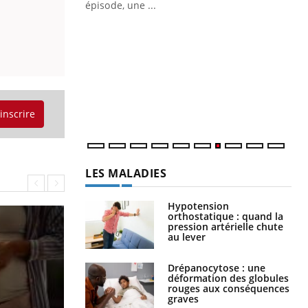
ière de bilan de
épisode, une ...
« jumeau
Qu
You
êtr
"Le
qua
Doc
dir
'inscrire
LES MALADIES
Hypotension
orthostatique : quand la
pression artérielle chute
au lever
Drépanocytose : une
déformation des globules
rouges aux conséquences
graves