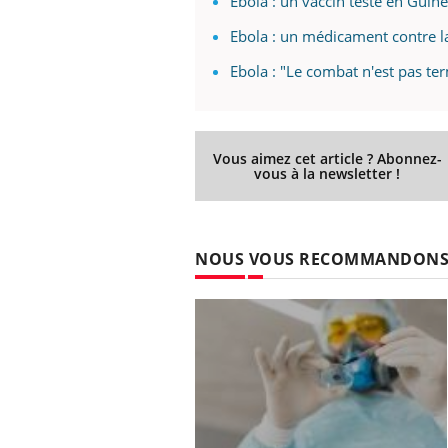
Ebola : un vaccin testé en Guin
ez les soignants.
soleil, activités en plein air… Nos mains
défi
sont ...
Ebola : un médicament contre la
Ebola : "Le combat n'est pas te
Vous aimez cet article ? Abonnez-
vous à la newsletter !
NOUS VOUS RECOMMANDON