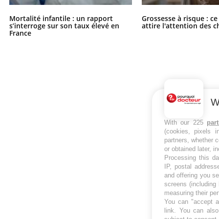
Mortalité infantile : un rapport
Grossesse à risque : ce
s’interroge sur son taux élevé en
attire l'attention des 
France
W
With our 225
par
(cookies, pixels 
partners, whether c
or obtained later, i
Processing this da
IP, postal address
and offering you s
screens (including
measuring their pe
You can "accept al
link
. You can also 