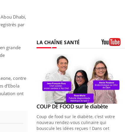
 à Abou Dhabi,
egistrés par
LA CHAÎNE SANTÉ
 en grande
Youtube
 de
Leone, contre
es d’Ebola
pulation ont
Youtube
ue » pour
COUP DE FOOD sur le diabète
Youtube
médecine
Coup de food sur le diabète, c'est votre
nouveau rendez-vous culinaire qui
n groupe
bouscule les idées reçues ! Dans cet