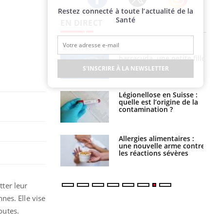
Restez connecté à toute l’actualité de la
Twitter
Facebook
Instagram
Santé
EN DIRECT
e et chaleur : ce
Mordue par un
la science
barracuda, une petite fille
secourue grâce à un
S'INSCRIRE À LA NEWSLETTER
réflexe essentiel
phone nuit-il à
Légionellose en Suisse :
tissage de la
quelle est l’origine de la
?
contamination ?
par une tique en
Allergies alimentaires :
, elle reste dans
une nouvelle arme contre
 pendant 42 jours
les réactions sévères
tter leur
nes. Elle vise
outes.