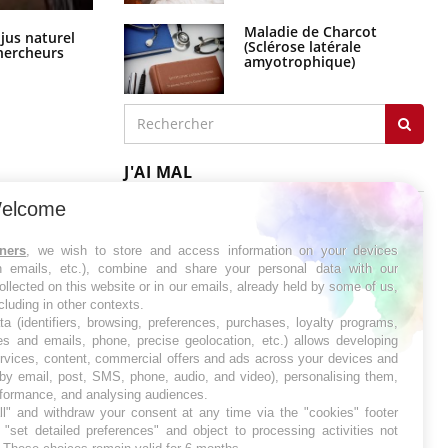
Maladie de Charcot
Comment oublier les écrans en
 jus naturel
(Sclérose latérale
vacances ?
chercheurs
amyotrophique)
J'AI MAL
elcome
tners
, we wish to store and access information on your devices
in emails, etc.), combine and share your personal data with our
ollected on this website or in our emails, already held by some of us,
ncluding in other contexts.
ta (identifiers, browsing, preferences, purchases, loyalty programs,
es and emails, phone, precise geolocation, etc.) allows developing
ervices, content, commercial offers and ads across your devices and
 by email, post, SMS, phone, audio, and video), personalising them,
rformance, and analysing audiences.
l" and withdraw your consent at any time via the "cookies" footer
"set detailed preferences" and object to processing activities not