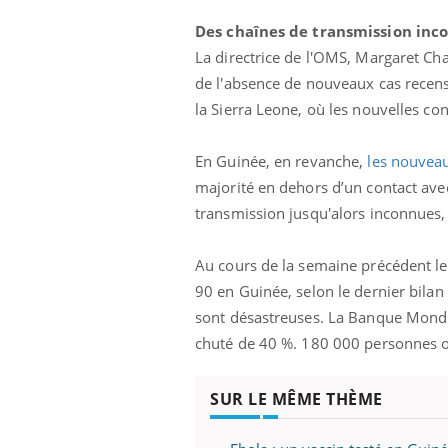
Des chaînes de transmission inc
La directrice de l'OMS, Margaret Cha
de l'absence de nouveaux cas recens
la Sierra Leone, où les nouvelles co
En Guinée, en revanche,
les nouveau
majorité en dehors d’un contact avec 
transmission jusqu'alors inconnues, 
Au cours de la semaine précédent le
90 en Guinée, selon le dernier bila
sont désastreuses. La Banque Mondia
chuté de 40 %. 180 000 personnes on
ale : et si on
Eczéma Chronique des Mains : se
Dia
Youtube
You
ube
Youtube
préparer pour l’été !
Le 
SUR LE MÊME THÈME
 diabète de type 2
L'été arrive… et avec lui, un tout nouveau
nom
ues chez les
rythme de vie ! Vacances, plage, piscine,
diab