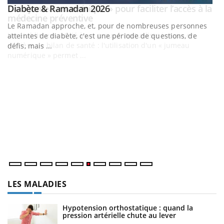
Youtube
Diabète & Ramadan 2026
Un « jumeau numérique » pour faciliter l’accès à la
Youtube
Youtube
Youtube
médecine préventive
Un établissement lié à un groupe mutualiste innove en
matière de bilan de santé : l'utilisation d'un « jumeau
numérique » permet ...
C
Yo
Co
cu
un
LES MALADIES
Hypotension orthostatique : quand la
pression artérielle chute au lever