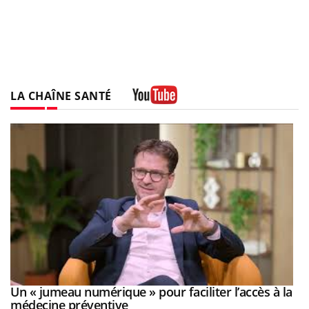
LA CHAÎNE SANTÉ
Youtube
Youtube
Un « jumeau numérique » pour faciliter l’accès à la
COUP DE FOOD sur le diabète
Youtube
Youtube
Youtube
médecine préventive