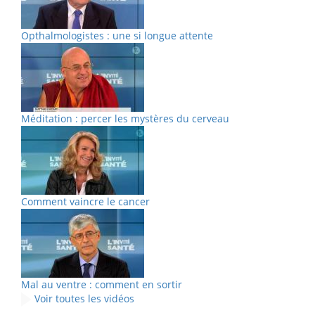
Opthalmologistes : une si longue attente
Méditation : percer les mystères du cerveau
Comment vaincre le cancer
Mal au ventre : comment en sortir
Voir toutes les vidéos