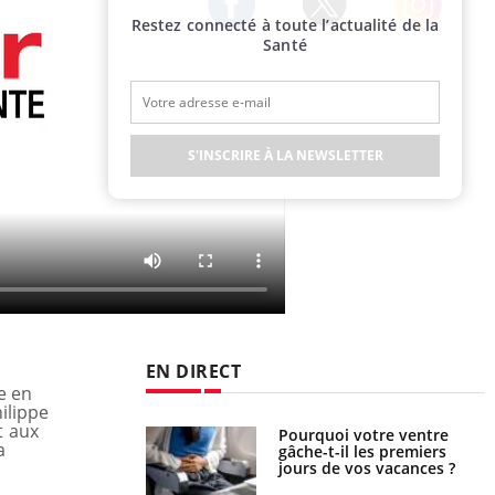
Restez connecté à toute l’actualité de la
Twitter
Facebook
Instagram
Santé
S'INSCRIRE À LA NEWSLETTER
EN DIRECT
e en
ilippe
t aux
Pourquoi votre ventre
Pourquoi manger moins de
a
gâche-t-il les premiers
protéines pourrait
jours de vos vacances ?
finalement être bénéfique