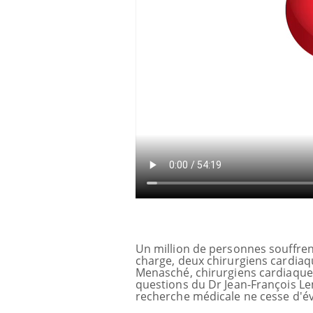
Un million de personnes souffre
charge, deux chirurgiens cardiaq
Menasché, chirurgiens cardiaque
risque : ce jus
Cancer colorectal : une
questions du Dr Jean-François Lem
e l'attention
stratégie simple aurait
recherche médicale ne cesse d'évo
urs
changé la donne au Pays
basque