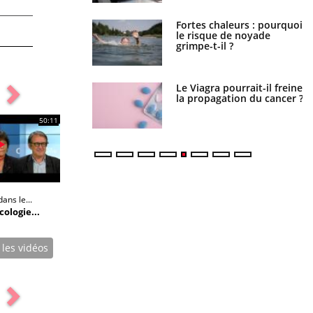
Fortes chaleurs : pourquoi
Grossesse et chaleur : ce
le risque de noyade
que dit la science
grimpe-t-il ?
Le Viagra pourrait-il freiner
Le smartphone nuit-il à
la propagation du cancer ?
l'apprentissage de la
lecture ?
50:11
ans le...
ologie...
 les vidéos