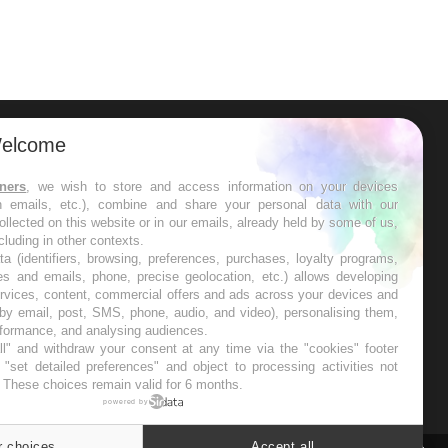
elcome
ER
tners
, we wish to store and access information on your devices
in emails, etc.), combine and share your personal data with our
s les semaines les meilleures
ollected on this website or in our emails, already held by some of us,
ncluding in other contexts.
ta (identifiers, browsing, preferences, purchases, loyalty programs,
es and emails, phone, precise geolocation, etc.) allows developing
ervices, content, commercial offers and ads across your devices and
 by email, post, SMS, phone, audio, and video), personalising them,
RE
rformance, and analysing audiences.
l" and withdraw your consent at any time via the "cookies" footer
"set detailed preferences" and object to processing activities not
. These choices remain valid for 6 months.
powered by
r choices
Accept all