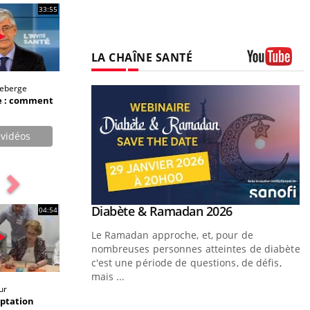
33:55
LA CHAÎNE SANTÉ
Youtube
deberge
e : comment
 vidéos
Youtube
Diabète & Ramadan 2026
Youtube
04:54
Le Ramadan approche, et, pour de
nombreuses personnes atteintes de diabète,
c'est une période de questions, de défis,
mais ...
ur
aptation
Un « jumeau numérique » pour
Youtube
Y