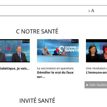
La sieste empêche-t-elle de
A
A
dormir la nuit ?
C NOTRE SANTÉ
VIH : la fin du comprimé
tous les jours se profile-t-
elle enfin ?
50:56
50:11
diabétique, je vais...
La vaccination en questions
Une révolution d
Démêler le vrai du faux
L’immuno-onc
sur...
Voir toutes
INVITÉ SANTÉ