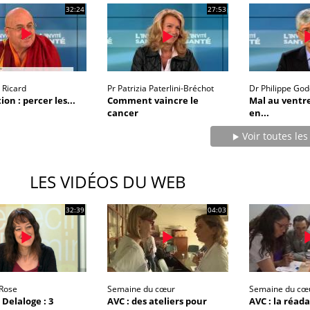
32:24
27:53
 Ricard
Pr Patrizia Paterlini-Bréchot
Dr Philippe Go
on : percer les...
Comment vaincre le
Mal au ventr
cancer
en...
Voir toutes les
LES VIDÉOS DU WEB
ma Chronique des Mains : se
ube
32:39
04:03
Youtube
arer pour l’été !
 arrive… et avec lui, un tout nouveau
e de vie ! Vacances, plage, piscine,
l, activités en plein air… Nos mains sont
 Rose
Semaine du cœur
Semaine du cœ
 Delaloge : 3
AVC : des ateliers pour
AVC : la réad