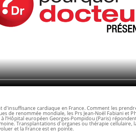
nt d'insuffisance cardiaque en France. Comment les prendr
ues de renommée mondiale, les Prs Jean-Noël Fabiani et Ph
 à l’Hôpital européen Georges-Pompidou (Paris) réponden
Cytomégalovirus : ce qui
oine. Transplantations d'organes ou thérapie cellulaire, l
change dans la prise en
luer et la France est en pointe.
charge des femmes
enceintes