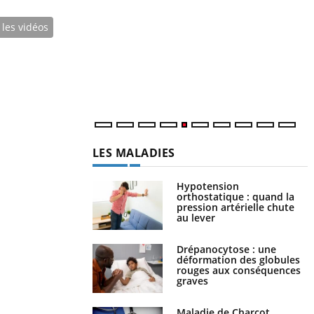
faciliter l’accès à la médecine
Youtube
C
préventive
 les vidéos
n
Un établissement lié à un groupe mutualiste
l
innove en matière de bilan de santé :
l'utilisation d'un « jumeau numérique »
permet ...
LES MALADIES
Hypotension
orthostatique : quand la
pression artérielle chute
au lever
Drépanocytose : une
déformation des globules
rouges aux conséquences
graves
Maladie de Charcot