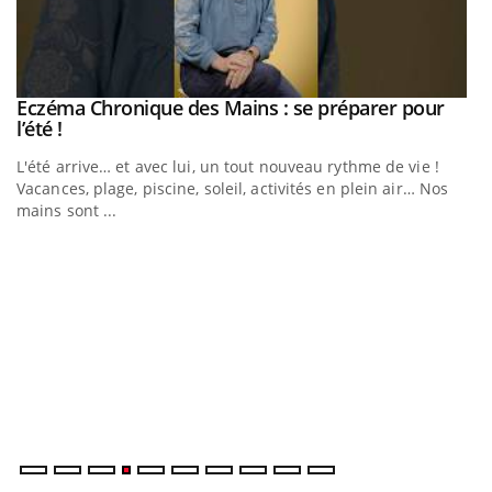
Eczéma Chronique des Mains : se préparer pour
Youtube
Youtube
l’été !
e
L'été arrive… et avec lui, un tout nouveau rythme de vie !
Vacances, plage, piscine, soleil, activités en plein air… Nos
mains sont ...
D
Yo
L
at
dé