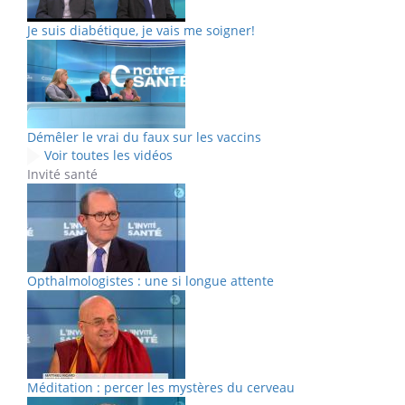
Je suis diabétique, je vais me soigner!
Démêler le vrai du faux sur les vaccins
Voir toutes les vidéos
Invité santé
Opthalmologistes : une si longue attente
Méditation : percer les mystères du cerveau