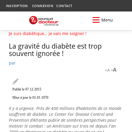
INSCRIPTION
CONNEXION
CONTACT
Menu
Je suis diabétique… je vais me soigner !
La gravité du diabète est trop
souvent ignorée !
par
-A
+A
Publié le 07.12.2015
Désolé, la vidéo n'a pas
Mise à jour le 01.01.1970
pu se charger.
(Code d'erreur: 100013)
Il y a urgence. Près de 400 millions d’habitants de ce monde
souffrent de diabète. Le Center For Disease Control and
Prevention d’Atlanta publie de sombres perspectives pour
motiver le combat : un Américain sur trois né depuis l'an
2000 va développer un diabète au cours de sa vie !