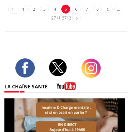
1
2
3
4
5
6
7
8
9
…
2711
2712
Twitter
Facebook
Instagram
LA CHAÎNE SANTÉ
Youtube