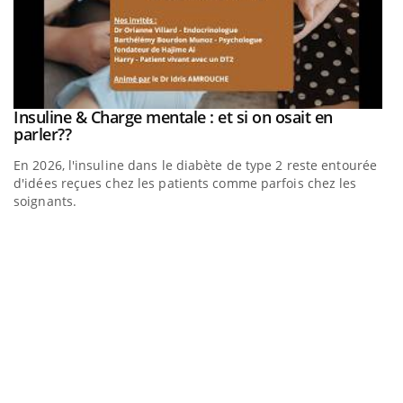
be
Insuline & Charge mentale : et si on osait en
Youtube
Youtube
parler??
En 2026, l'insuline dans le diabète de type 2 reste entourée
a
d'idées reçues chez les patients comme parfois chez les
soignants.
E
Yo
l’
L'
Va
ma