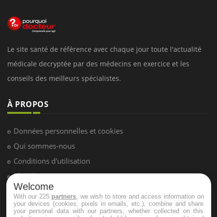
Le site santé de référence avec chaque jour toute l'actualité
médicale decryptée par des médecins en exercice et les
conseils des meilleurs spécialistes.
À PROPOS
Données personnelles et cookies
Qui sommes-nous
Conditions d'utilisation
Plan du site
Welcome
Mentions Légales
With our 225
partners
, we wish to store and access information on
your devices (cookies, pixels in emails, etc.), combine and share
Nous contacter
your personal data with our partners, whether collected on this