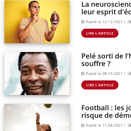
La neuroscienc
leur esprit d'é
|
Publié le 12.12.2021
LIRE L'ARTICLE
Pelé sorti de l
souffre ?
|
Publié le 08.10.2021
rus : ce qui
Pourquoi votre ventre
la prise en
gâche-t-il les premiers
LIRE L'ARTICLE
 femmes
jours de vos vacances ?
Football : les 
pêche-t-elle de
Fortes chaleurs : pourquoi
it ?
le risque de noyade
risque de dém
grimpe-t-il ?
|
Publié le 11.08.2021