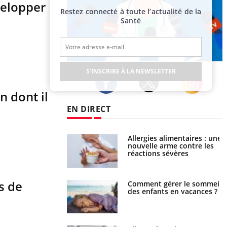
velopper
Restez connecté à toute l’actualité de la
Santé
Publicité
S'INSCRIRE À LA NEWSLETTER
n dont il
Twitter
Facebook
Instagram
EN DIRECT
par une tique en
Allergies alimentaires : une
, elle reste dans le
nouvelle arme contre les
ndant 42 jours
réactions sévères
s de
par un barracuda,
Comment gérer le sommeil
te fille secourue
des enfants en vacances ?
un réflexe essentiel