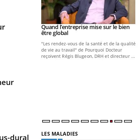
ur
Youtube
 diabète
Quand l’entreprise mise sur le bien
Youtube
Youtube
être global
e, c'est votre
"Les rendez-vous de la santé et de la qualité
naire qui bouscule
de vie au travail" de Pourquoi Docteur
t épisode, une ...
reçoivent Régis Blugeon, DRH et directeur ...
Y
q
neur
D
d
c
é
LES MALADIES
us-dural