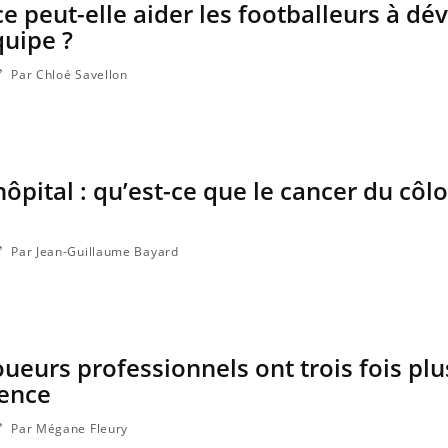
e peut-elle aider les footballeurs à dé
quipe ?
Par Chloé Savellon
’hôpital : qu’est-ce que le cancer du côlo
Par Jean-Guillaume Bayard
Pourquoi manger moins de
Mordue 
protéines pourrait
vacances
finalement être bénéfique
coma pe
joueurs professionnels ont trois fois plu
Grossesse et chaleur : ce
Mordue 
que dit la science
une peti
ence
grâce à 
Par Mégane Fleury