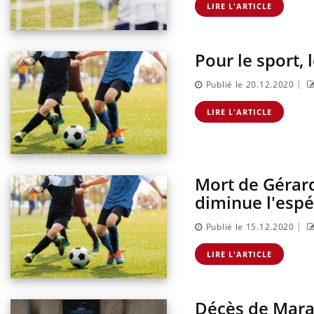
LIRE L'ARTICLE
Pour le sport, 
Youtube
ins : se
Diabète & Ramadan 2026
Un «
Youtube
Yout
ube
faci
|
Le Ramadan approche, et, pour de
prév
Publié le 20.12.2020
tout nouveau
nombreuses personnes atteintes de diabète,
Un ét
e, piscine,
c'est une période de questions, de défis,
LIRE L'ARTICLE
innov
 Nos mains sont
mais ...
l'uti
perme
Mort de Gérard
diminue l'espé
|
Publié le 15.12.2020
LIRE L'ARTICLE
Décès de Mara