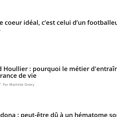
le coeur idéal, c’est celui d’un footballe
 jumeau numérique » pour
COUP DE FOOD sur le
ube
Youtube
liter l’accès à la médecine
Youtube
Coup de food sur le diabèt
entive
nouveau rendez-vous culi
ablissement lié à un groupe mutualiste
les idées reçues ! Dans ce
e en matière de bilan de santé :
lisation d'un « jumeau numérique »
t ...
 Houllier : pourquoi le métier d'entraî
rance de vie
Par Mathilde Debry
dona : peut-être dû à un hématome so