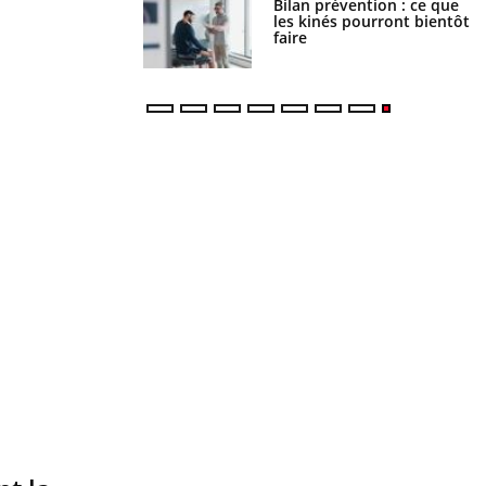
lose en Suisse :
Bilan prévention : ce que
t l’origine de la
les kinés pourront bientôt
nation ?
faire