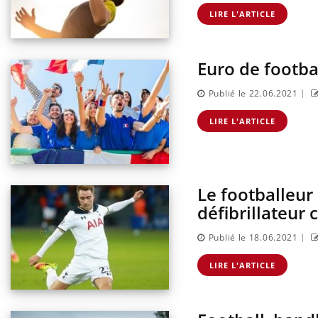
 du comprimé
Le Viagra pourrait-il freiner
s se profile-t-
la propagation du cancer ?
LIRE L'ARTICLE
Euro de footba
|
Publié le 22.06.2021
LIRE L'ARTICLE
Le footballeur 
défibrillateur
|
Publié le 18.06.2021
LIRE L'ARTICLE