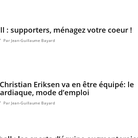
Le smartphone nuit-il à
Légionel
l'apprentissage de la
quelle es
lecture ?
contami
ll : supporters, ménagez votre coeur !
Par Jean-Guillaume Bayard
Christian Eriksen va en être équipé: le
 cardiaque, mode d’emploi
Par Jean-Guillaume Bayard