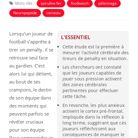
Mots clés :
spiruline fer
foodwatch
pèlerinage
Neuropeptide
cerveau
Lorsqu’un joueur de
L'ESSENTIEL
football s’apprête à
Cette étude est la première à
tirer un penalty, il se
mesurer l'activité cérébrale des
retrouve seul face
tireurs de penalty en situation.
au gardien. C’est
Les chercheurs ont constaté
que les joueurs capables de
alors lui qui détient,
jouer sous pression activent
au bout de ses
des zones cérébrales
crampons, le destin
pertinentes pour effectuer
cette tâche.
de son équipe dans
En revanche, les plus anxieux
des moments qui
activent le cortex pré-frontal,
peuvent parfois se
impliquée dans la réflexion à
révéler cruciaux
long terme, suggérant que ces
joueurs réfléchissent aux
pour son équipe.
conséquences de manquer le
Pour comprendre ce