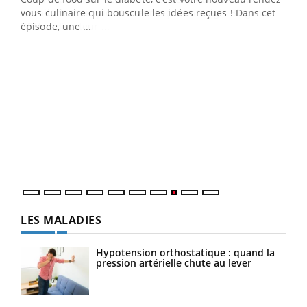
vous culinaire qui bouscule les idées reçues ! Dans cet
travail" de Pourquoi Docteur reçoivent Régis Blugeon,
épisode, une ...
DRH et directeur ...
Ecz
You
(3/3
Dans
vous
quot
LES MALADIES
Hypotension orthostatique : quand la
pression artérielle chute au lever