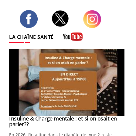
Twitter
Facebook
Instagram
LA CHAÎNE SANTÉ
Youtube
Youtube
Insuline & Charge mentale : et si on osait en
Youtube
Youtube
parler??
En 2026, l'insuline dans le diabète de type 2 reste