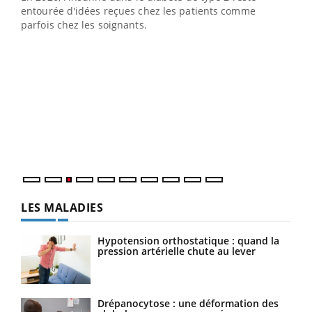
entourée d'idées reçues chez les patients comme
parfois chez les soignants.
Ecz
You
pour
L'ét
Vaca
Nos 
LES MALADIES
Hypotension orthostatique : quand la
pression artérielle chute au lever
Drépanocytose : une déformation des