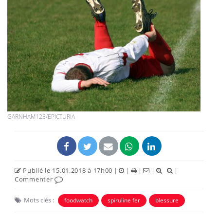
GARNHAM123/EPICTURIA
Publié le 15.01.2018 à 17h00
|
|
|
|
|
Commenter
Mots clés :
foodwatch
spiruline fer
blessure