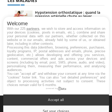
LES MALADIES
Hypotension orthostatique : quand la
pression artérielle chute au lever
Welcome
With our 225
partners
, we wish to store and access information on
your devices (cookies, pixels in emails, etc.), combine and share
Drépanocytose : une déformation des
your personal data with our partners, whether collected on this
globules rouges aux conséquences
website or in our emails, already held by some of us, or obtained
graves
later, including in other contexts.
Processing this data (identifiers, browsing, preferences, purchases,
loyalty programs, IP, postal addresses and emails, phone, precise
geolocation, etc.) allows developing and offering you services,
Maladie de Charcot (Sclérose latérale
content, commercial offers and ads across your devices and
amyotrophique)
screens (including by email, post, SMS, phone, audio, and video),
personalising them, measuring their performance, and analysing
audiences.
You can "accept all" and withdraw your consent at any time via the
"cookies" footer link
. You can also "set detailed preferences" and
object to processing activities not subject to consent. These
choices remain valid for 6 months.
powered by
Accept all
Set your choices
Cookies settings