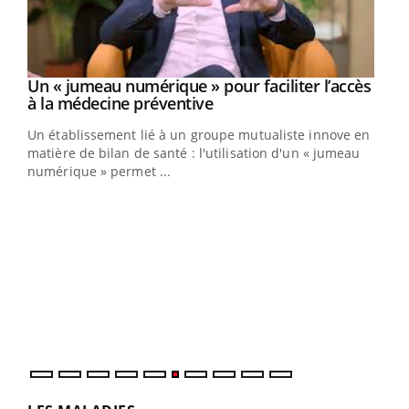
Un « jumeau numérique » pour faciliter l’accès
Youtube
Youtube
à la médecine préventive
Un établissement lié à un groupe mutualiste innove en
matière de bilan de santé : l'utilisation d'un « jumeau
numérique » permet ...
Youtube
COUP DE FOOD sur le diabète
Qua
Youtube
You
Coup de food sur le diabète, c'est votre nouveau rendez-
"Les
vous culinaire qui bouscule les idées reçues ! Dans cet
trav
épisode, une ...
DRH 