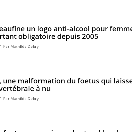
La sieste empêche-t-elle de
dormir la nuit ?
eaufine un logo anti-alcool pour femm
rtant obligatoire depuis 2005
Par Mathilde Debry
a, une malformation du foetus qui laisse
vertébrale à nu
Par Mathilde Debry