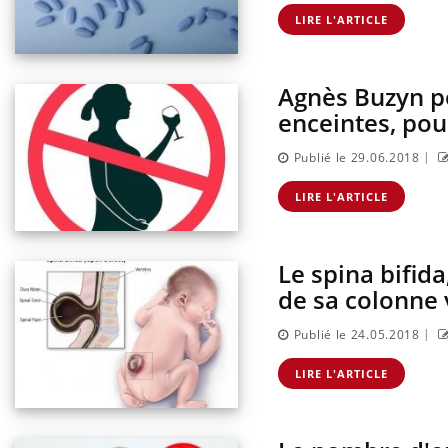
lier les
Chikungunya, dengue,
acances ?
West Nile : que se passe-t-
LIRE L'ARTICLE
il dans le sud de la France ?
Agnès Buzyn p
enceintes, pou
|
Publié le 29.06.2018
LIRE L'ARTICLE
Le spina bifid
de sa colonne 
|
Publié le 24.05.2018
LIRE L'ARTICLE