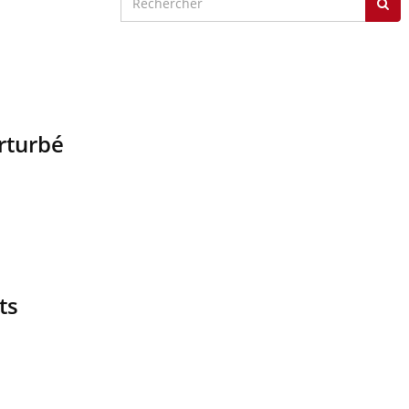
erturbé
ts