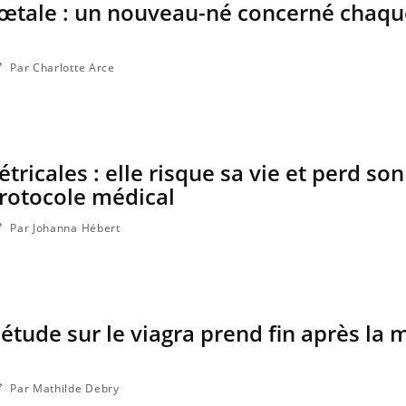
fœtale : un nouveau-né concerné chaqu
Par Charlotte Arce
tricales : elle risque sa vie et perd so
protocole médical
Par Johanna Hébert
Les médicaments GLP-1
protègent-ils aussi les os ?
 étude sur le viagra prend fin après la 
Cytomégalovirus : ce qui
change dans la prise en
charge des femmes
enceintes
Par Mathilde Debry