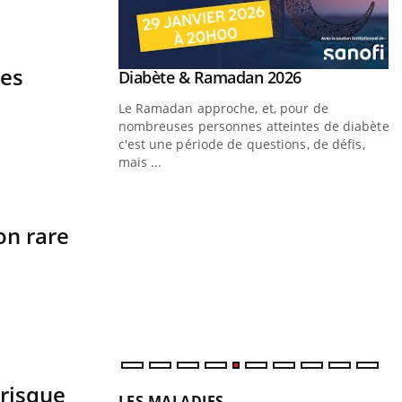
les
Youtube
Diabète & Ramadan 2026
Youtube
Le Ramadan approche, et, pour de
nombreuses personnes atteintes de diabète,
c'est une période de questions, de défis,
mais ...
Un « jumeau numérique » pour
Youtube
Y
faciliter l’accès à la médecine
Youtube
C
on rare
préventive
n
Un établissement lié à un groupe mutualiste
l
innove en matière de bilan de santé :
l'utilisation d'un « jumeau numérique »
permet ...
risque
LES MALADIES