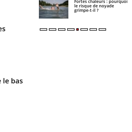
Fortes chaleurs : pourquoi
Grossesse et chaleur : ce
le risque de noyade
que dit la science
grimpe-t-il ?
es
 le bas