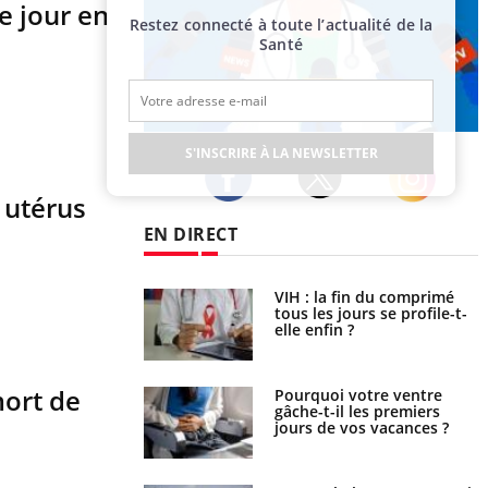
e jour en
Restez connecté à toute l’actualité de la
Santé
Publicité
S'INSCRIRE À LA NEWSLETTER
n utérus
Twitter
Facebook
Instagram
EN DIRECT
VIH : la fin du comprimé
Le Viagra pourrait-il freiner
tous les jours se profile-t-
la propagation du cancer ?
elle enfin ?
mort de
Pourquoi votre ventre
Pourquoi manger moins de
gâche-t-il les premiers
protéines pourrait
jours de vos vacances ?
finalement être bénéfique