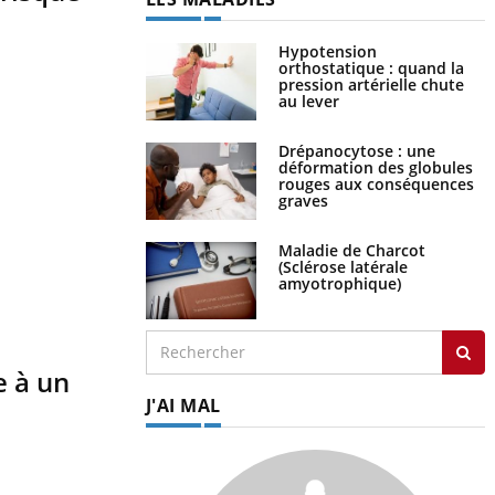
Hypotension
orthostatique : quand la
pression artérielle chute
au lever
Drépanocytose : une
déformation des globules
rouges aux conséquences
graves
Maladie de Charcot
(Sclérose latérale
amyotrophique)
e à un
J'AI MAL