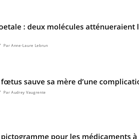
foetale : deux molécules atténueraient 
ma Chronique des Mains : se
ube
Youtube
arer pour l’été !
 arrive… et avec lui, un tout nouveau
Par Anne-Laure Lebrun
e de vie ! Vacances, plage, piscine,
l, activités en plein air… Nos mains sont
 fœtus sauve sa mère d’une complicati
Par Audrey Vaugrente
n pictogramme pour les médicaments à 