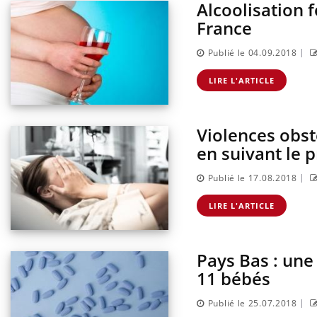
Alcoolisation 
France
|
Publié le 04.09.2018
LIRE L'ARTICLE
Violences obsté
en suivant le 
|
Publié le 17.08.2018
antile : un
Toujours connectés :
terroge sur son
comment le travail
LIRE L'ARTICLE
en France
empiète de plus en plus
sur nos soirées
Pays Bas : une
risque : ce jus
Cancer colorectal : une
e l'attention
stratégie simple aurait
11 bébés
urs
changé la donne au Pays
basque
|
Publié le 25.07.2018