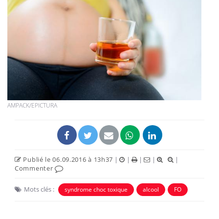
AMPACK/EPICTURA
Publié le 06.09.2016 à 13h37
|
|
|
|
|
Commenter
Mots clés :
syndrome choc toxique
alcool
FO