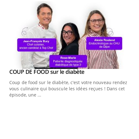
Youtube
cès
COUP DE FOOD sur le diabète
Youtube
Coup de food sur le diabète, c'est votre nouveau rendez-
 en
vous culinaire qui bouscule les idées reçues ! Dans cet
u
épisode, une ...
Qua
You
"Les