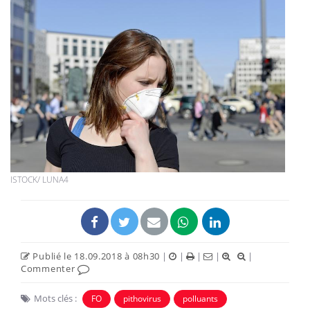
ISTOCK/ LUNA4
Publié le 18.09.2018 à 08h30
|
|
|
|
|
Commenter
Mots clés :
FO
pithovirus
polluants