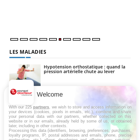
Coup
vous
épis
LES MALADIES
Hypotension orthostatique : quand la
pression artérielle chute au lever
Welcome
Drépanocytose : une déformation des
globules rouges aux conséquences
graves
With our 225
partners
, we wish to store and access information on
your devices (cookies, pixels in emails, etc.), combine and share
your personal data with our partners, whether collected on this
website or in our emails, already held by some of us, or obtained
Maladie de Charcot (Sclérose latérale
later, including in other contexts.
amyotrophique)
Processing this data (identifiers, browsing, preferences, purchases,
loyalty programs, IP, postal addresses and emails, phone, precise
geolocation, etc.) allows developing and offering you services,