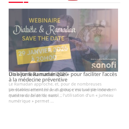
Youtube
Un « jumeau numérique » pour faciliter l’accès
Youtube
Youtube
à la médecine préventive
Un établissement lié à un groupe mutualiste innove en
e
matière de bilan de santé : l'utilisation d'un « jumeau
numérique » permet ...
COU
You