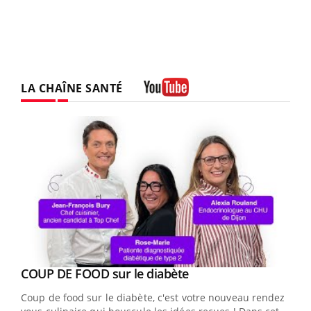
LA CHAÎNE SANTÉ
Youtube
Youtube
Yout
COUP DE FOOD sur le diabète
Quand l’entreprise mise sur le bien être global
Youtube
Youtube
Coup de food sur le diabète, c'est votre nouveau rendez-
"Les rendez-vous de la santé et de la qualité de vie au