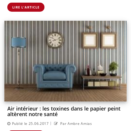
LIRE L'ARTICLE
Air intérieur : les toxines dans le papier peint
altèrent notre santé
|
Publié le 25.06.2017
Par Ambre Amias