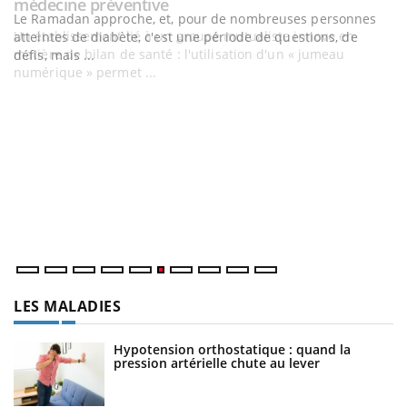
Youtube
médecine préventive
Un établissement lié à un groupe mutualiste innove en
matière de bilan de santé : l'utilisation d'un « jumeau
numérique » permet ...
C
Yo
Co
cu
un
LES MALADIES
Hypotension orthostatique : quand la
pression artérielle chute au lever