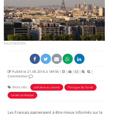
BALEYDIER/SIPA
Publié le 21.09.2016 à 18h56
|
|
|
|
|
Commenter
Mots clés :
pollution au plomb
Politique de Santé
santé cardiaque
Les Français gagneraient à être mieux informés sur la