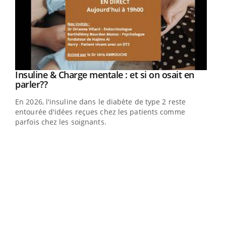
Insuline & Charge mentale : et si on osait en
Youtube
Youtube
parler??
En 2026, l'insuline dans le diabète de type 2 reste
entourée d'idées reçues chez les patients comme
parfois chez les soignants.
Ecz
You
pour
L'ét
Vaca
Nos 