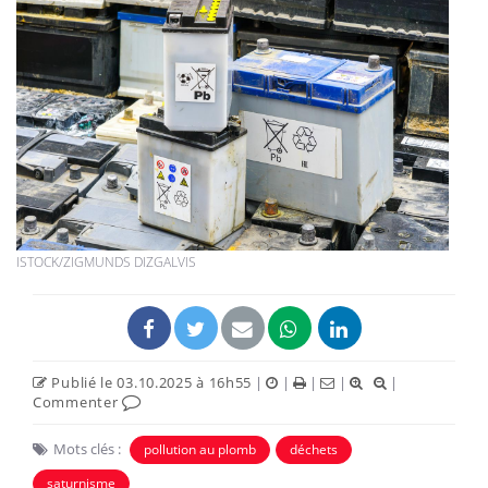
ISTOCK/ZIGMUNDS DIZGALVIS
Publié le 03.10.2025 à 16h55
|
|
|
|
|
Commenter
Mots clés :
pollution au plomb
déchets
saturnisme