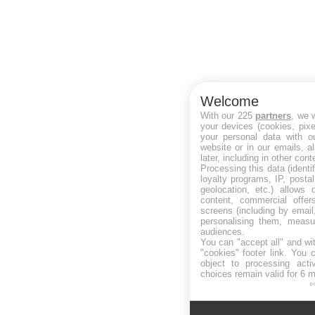
Welcome
With our 225
partners
, we 
your devices (cookies, pixe
your personal data with ou
website or in our emails, a
later, including in other cont
Processing this data (identi
loyalty programs, IP, posta
geolocation, etc.) allows 
content, commercial offe
screens (including by email
personalising them, measu
audiences.
You can "accept all" and wi
"cookies" footer link
. You c
object to processing acti
choices remain valid for 6 
p