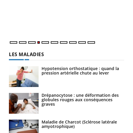
Le 
pers
ques
LES MALADIES
Hypotension orthostatique : quand la
pression artérielle chute au lever
Drépanocytose : une déformation des
globules rouges aux conséquences
graves
Maladie de Charcot (Sclérose latérale
amyotrophique)