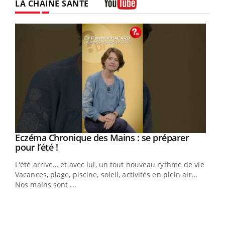
LA CHAÎNE SANTÉ
Youtube
Eczéma Chronique des Mains : se préparer
Youtube
Youtube
pour l’été !
L'été arrive… et avec lui, un tout nouveau rythme de vie !
Vacances, plage, piscine, soleil, activités en plein air…
Nos mains sont ...
Dia
You