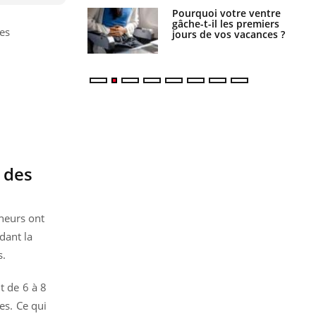
alovirus : ce qui
Pourquoi votre ventre
ans la prise en
gâche-t-il les premiers
des
des femmes
jours de vos vacances ?
es
 des
heurs ont
dant la
s.
t de 6 à 8
es. Ce qui