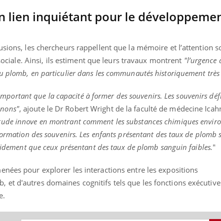
 lien inquiétant pour le développement
nd l’entreprise mise sur le bien
Eczéma chronique des
tube
Youtube
usions, les chercheurs rappellent que la mémoire et l’attention s
Youtube
Youtu
e global
quotidien (3/3)
 sociale. Ainsi, ils estiment que leurs travaux montrent
"l’urgence à
u plomb, en particulier dans les communautés historiquement très
 rendez-vous de la santé et de la
Dans cette vidéo, le Dr In
ité de vie au travail" de Pourquoi
dermatologue à Paris, vo
teur reçoivent Régis Blugeon, DRH et
comment protéger vos ma
s important que la capacité à former des souvenirs. Les souvenirs déf
cteur ...
et éviter les ...
enons"
, ajoute le Dr Robert Wright de la faculté de médecine Ica
étude innove en montrant comment les substances chimiques envir
formation des souvenirs. Les enfants présentant des taux de plomb 
apidement que ceux présentant des taux de plomb sanguin faibles.
"
enées pour explorer les interactions entre les expositions
t d'autres domaines cognitifs tels que les fonctions exécutives
e.