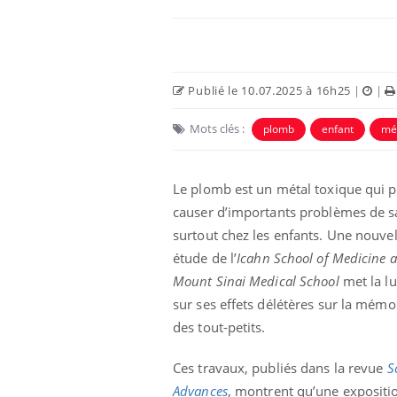
Publié le 10.07.2025 à 16h25
|
|
Mots clés :
plomb
enfant
mé
Le plomb est un métal toxique qui 
causer d’importants problèmes de s
surtout chez les enfants. Une nouvel
étude de l’
Icahn School of Medicine a
Mount Sinai Medical School
met la l
sur ses effets délétères sur la mémo
des tout-petits.
Ces travaux, publiés dans la revue
S
Advances
, montrent qu’une expositi