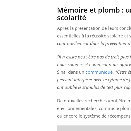
Mémoire et plomb : un
scolarité
Youtube
ue » pour
COUP DE FOOD sur le diabète
Qua
Youtube
You
Après la présentation de leurs concl
médecine
êtr
essentielles à la réussite scolaire et
Coup de food sur le diabète, c'est votre
continuellement dans la prévention d
"Les
nouveau rendez-vous culinaire qui
 groupe
qual
bouscule les idées reçues ! Dans cet
ère de bilan de
Doc
épisode, une ...
"Il n'existe peut-être pas de trait plu
« jumeau
dire
nous sommes et comment nous appr
Sinaï dans un
communiqué
.
"Cette 
peuvent interférer avec le rythme de 
ont oublié le stimulus de test plus r
De nouvelles recherches vont être m
environnementales, comme le plomb, e
ou encore le système de récompens