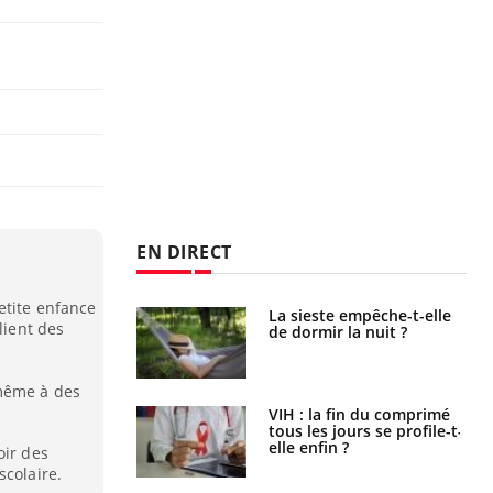
EN DIRECT
etite enfance
unya, dengue,
La sieste empêche-t-elle
lient des
e : que se passe-
de dormir la nuit ?
s le sud de la
 même à des
icaments GLP-1
VIH : la fin du comprimé
t-ils aussi les os
tous les jours se profile-t-
elle enfin ?
oir des
scolaire.