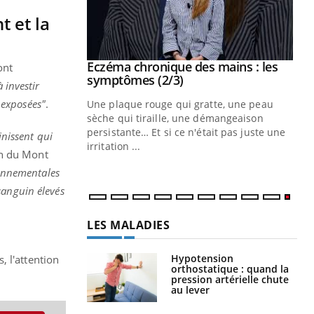
 et la
 mains : au
Eczéma chronique des mains : les
Youtube
ont
be
Youtube
symptômes (2/3)
 investir
 exposées"
.
ès Zaraa,
Une plaque rouge qui gratte, une peau
us explique
sèche qui tiraille, une démangeaison
ins au quotidien
persistante… Et si ce n'était pas juste une
inissent qui
irritation ...
hn du Mont
onnementales
sanguin élevés
LES MALADIES
Hypotension
, l'attention
orthostatique : quand la
pression artérielle chute
au lever