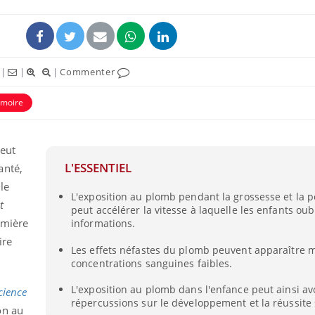
|
|
|
Commenter
moire
peut
L'ESSENTIEL
anté,
le
L'exposition au plomb pendant la grossesse et la p
Chikung
t
peut accélérer la vitesse à laquelle les enfants oub
West Nil
t-il dan
umière
informations.
France ?
ire
Les effets néfastes du plomb peuvent apparaître
concentrations sanguines faibles.
Les méd
protègen
?
L'exposition au plomb dans l'enfance peut ainsi av
cience
répercussions sur le développement et la réussite 
on au