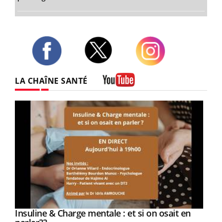
Twitter
Facebook
Instagram
LA CHAÎNE SANTÉ
Youtube
Youtube
Insuline & Charge mentale : et si on osait en
Youtube
Youtube