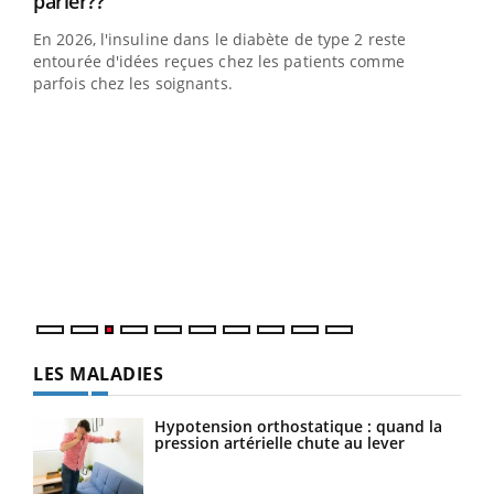
parler??
En 2026, l'insuline dans le diabète de type 2 reste
entourée d'idées reçues chez les patients comme
parfois chez les soignants.
Ecz
You
pour
L'ét
Vaca
Nos 
LES MALADIES
Hypotension orthostatique : quand la
pression artérielle chute au lever