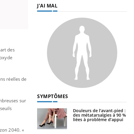
J'AI MAL
art des
ioxyde
ns réelles de
SYMPTÔMES
ombreuses sur
seuils
Douleurs de l’avant-pied :
des métatarsalgies à 90 %
liées à problème d’appui
izon 2040. «