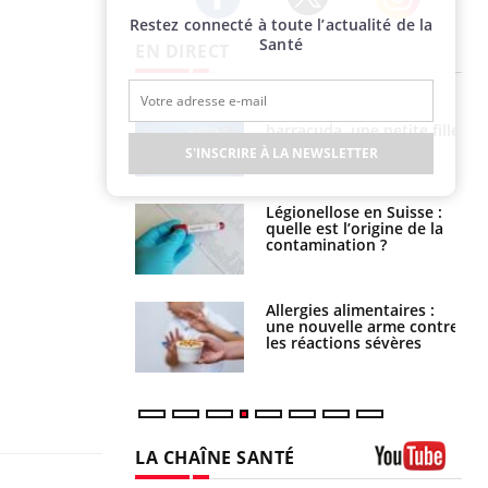
Restez connecté à toute l’actualité de la
Twitter
Facebook
Instagram
Santé
EN DIRECT
e et chaleur : ce
Mordue par un
la science
barracuda, une petite fille
secourue grâce à un
S'INSCRIRE À LA NEWSLETTER
réflexe essentiel
phone nuit-il à
Légionellose en Suisse :
tissage de la
quelle est l’origine de la
?
contamination ?
par une tique en
Allergies alimentaires :
, elle reste dans
une nouvelle arme contre
 pendant 42 jours
les réactions sévères
LA CHAÎNE SANTÉ
Youtube