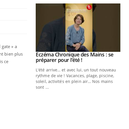
 gate » a
nt bien plus
ale : et si on
Eczéma Chronique des Mains : se
Youtube
ube
Youtube
préparer pour l’été !
is ce
e diabète de type 2
L'été arrive… et avec lui, un tout nouveau
çues chez les
rythme de vie ! Vacances, plage, piscine,
ez les soignants.
soleil, activités en plein air… Nos mains
sont ...
Di
You
Le 
nom
dia
défi