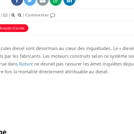
|
|
|
Commenter
dioxyde d'azote
cules diesel sont désormais au cœur des inquiétudes. Le « diesel
és par les fabricants. Les moteurs construits selon ce système so
ence en fer : comprendre pour
Insuline & Charge ment
tube
Youtube
Youtube
Yout
venir
osait en parler??
arue dans
Nature
ne devrait pas rassurer les âmes inquiètes depu
re fois la mortalité directement attribuable au diesel.
gue, irritabilité, brouillard mental ou
En 2026, l'insuline dans l
e alopécie… Les symptômes de la
reste entourée d'idées re
nce en fer sont multiples ce qui la rend
patients comme parfois ch
pe