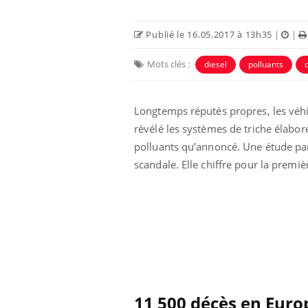
Publié le 16.05.2017 à 13h35
|
|
Mots clés :
diesel
polluants
Longtemps réputés propres, les véhi
révélé les systèmes de triche élabor
Eczéma Chronique des Mains :
Car
Youtube
You
Youtube
expliquer ma maladie
pré
polluants qu’annoncé. Une étude p
scandale. Elle chiffre pour la premiè
Il y a des sujets qui sont faciles à aborder...
Fati
d'autres non ! D'un côté, poser des
mêm
questions sur la maladie d'un proche c'est
care
montrer ...
...
11 500 décès en Euro