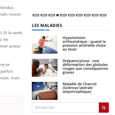
onfondus.
rafic routier
LES MALADIES
. Et la santé
Hypotension
i les
orthostatique : quand la
pression artérielle chute
emier auteur
au lever
Drépanocytose : une
nne se
déformation des globules
rouges aux conséquences
 parfois
graves
ancier, mais
Maladie de Charcot
(Sclérose latérale
amyotrophique)