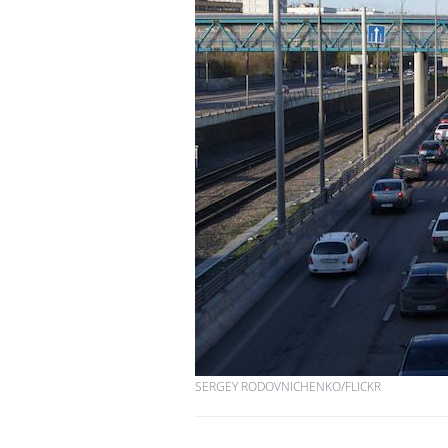
La sieste empêche-t-elle
de dormir la nuit ?
VIH : la fin du comprimé
tous les jours se profile-t-
elle enfin ?
Pourquoi votre ventre
gâche-t-il les premiers
jours de vos vacances ?
SERGEY RODOVNICHENKO/FLICKR