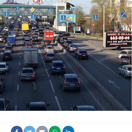
Fortes chaleurs :
Grossess
pourquoi le risque de
que dit 
noyade grimpe-t-il ?
Le Viagra pourrait-il
Le smart
freiner la propagation du
l'appren
cancer ?
lecture 
Pourquoi manger moins
Mordue 
de protéines pourrait
vacances
finalement être bénéfique
le coma