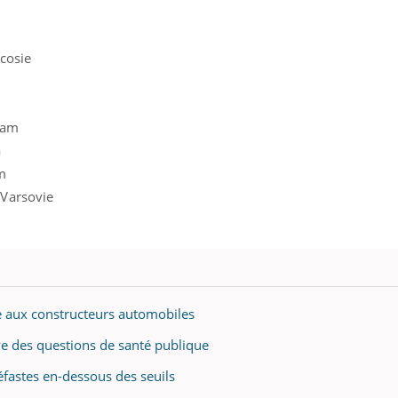
cosie
dam
a
m
 Varsovie
pe aux constructeurs automobiles
ve des questions de santé publique
néfastes en-dessous des seuils