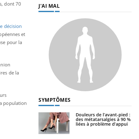
s, dont 70
J'AI MAL
te décision
ropéennes et
use pour la
Union
res de la
eurs
SYMPTÔMES
la population
Douleurs de l’avant-pied :
des métatarsalgies à 90 %
liées à problème d’appui