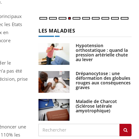
.
principaux
c les Etats
LES MALADIES
x en
ncore
Hypotension
orthostatique : quand la
pression artérielle chute
au lever
er le
n’a pas été
Drépanocytose : une
déformation des globules
écision, prise
rouges aux conséquences
graves
Maladie de Charcot
(Sclérose latérale
amyotrophique)
dénoncer une
e 110% les