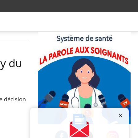
by du
e décision
Publicité