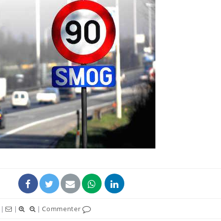
Comment oublier les
Chikung
écrans en vacances ?
West Nil
t-il dan
France ?
Toujours connectés :
Les méd
comment le travail
protègen
empiète de plus en plus
?
sur nos soirées
Cancer colorectal : une
Cytomég
stratégie simple aurait
change d
changé la donne au Pays
charge 
basque
enceint
|
|
|
Commenter