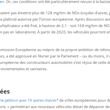
gen
. Or, ces conditions ont été particulièrement revues à la baisse
 devaient pas émettre plus de 128 mg/km de NOx (oxydes d’azote, 
 le plafond autorisé par l’Union européenne. Après discussion ave
tiplicateur a été fixé, à hauteur de 2,1 - soit 168 mg/km de NO
on pas en laboratoire). À partir de 2020, les véhicules pourront e
ommission Européenne au mépris de sa propre ambition de refond
, a été approuvé en février par le Parlement – ou du moins, il 
 européenne des constructeurs automobiles s’est réjoui de cette d
onnementales et sanitaires.
gées
ne pétition avec 19 autres maires*
de villes européennes pour 
œuvre, « permettrait aux nouveaux véhicules diesel de dépasser d