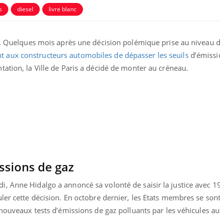
s
diesel
livre blanc
es. Quelques mois après une décision polémique prise au niveau d
t aux constructeurs automobiles de dépasser les seuils
d’émissi
ation, la Ville de Paris a décidé de monter au créneau.
ence en fer : comprendre pour
Insuline & Charge ment
tube
Youtube
Youtube
Yout
venir
osait en parler??
gue, irritabilité, brouillard mental ou
En 2026, l'insuline dans l
e alopécie… Les symptômes de la
reste entourée d'idées re
nce en fer sont multiples ce qui la rend
patients comme parfois ch
ssions de gaz
, Anne Hidalgo a annoncé sa volonté de saisir la justice avec 1
ler cette décision. En octobre dernier, les Etats membres se sont
 nouveaux tests d’émissions de gaz polluants par les véhicules a