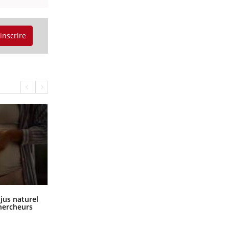
'inscrire
Comment oublier les écrans en
 jus naturel
vacances ?
chercheurs