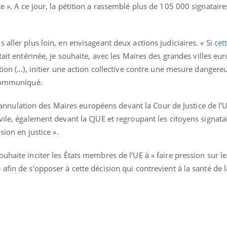
e ». A ce jour, la pétition a rassemblé plus de 105 000 signataire
aller plus loin, en envisageant deux actions judiciaires. « Si
cet
ait entérinée, je souhaite, avec les Maires des grandes villes eu
tion (…), initier une action collective contre une mesure dangere
 communiqué.
 en annulation des Maires européens devant la Cour de Justice de l’
vile, également devant la CJUE et regroupant les citoyens signatai
sion en justice ».
uhaite inciter les États membres de l’UE à « faire pression sur l
afin de s’opposer à cette décision qui contrevient à la santé de 