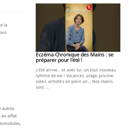
e la
ons
ale : et si on
Eczéma Chronique des Mains : se
Youtube
ube
Youtube
préparer pour l’été !
e diabète de type 2
L'été arrive… et avec lui, un tout nouveau
çues chez les
rythme de vie ! Vacances, plage, piscine,
ez les soignants.
soleil, activités en plein air… Nos mains
sont ...
Di
You
Le 
nom
9 autres
dia
 en effet
défi
utomobiles,