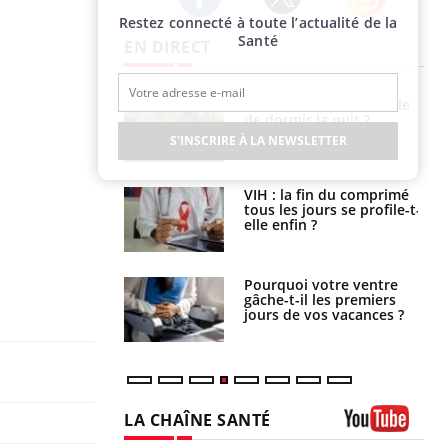
Restez connecté à toute l’actualité de la
Twitter
Facebook
Instagram
Santé
EN DIRECT
unya, dengue,
La sieste empêche-t-elle
e : que se passe-
de dormir la nuit ?
s le sud de la
S'INSCRIRE À LA NEWSLETTER
icaments GLP-1
VIH : la fin du comprimé
t-ils aussi les os
tous les jours se profile-t-
elle enfin ?
alovirus : ce qui
Pourquoi votre ventre
ans la prise en
gâche-t-il les premiers
des femmes
jours de vos vacances ?
es
LA CHAÎNE SANTÉ
Youtube