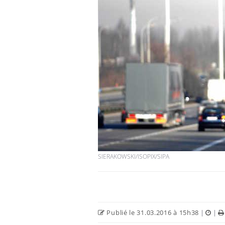
Hantavirus : un cas
détecté chez un touriste
en France
Mortalité infantile : un
rapport s’interroge sur
son taux élevé en France
Grossesse à risque : ce jus
naturel attire l'attention
SIERAKOWSKI/ISOPIX/SIPA
des chercheurs
Publié le 31.03.2016 à 15h38
|
|