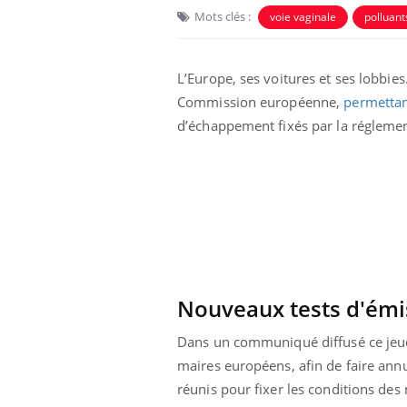
Mots clés :
voie vaginale
polluant
L’Europe, ses voitures et ses lobbi
Commission européenne,
permettan
d’échappement fixés par la réglement
Eczéma Chronique des Mains :
Car
Youtube
You
Youtube
expliquer ma maladie
pré
Il y a des sujets qui sont faciles à aborder...
Fati
d'autres non ! D'un côté, poser des
mêm
questions sur la maladie d'un proche c'est
care
montrer ...
...
Nouveaux tests d'émi
Dans un communiqué diffusé ce jeudi
maires européens, afin de faire annu
réunis pour fixer les conditions des