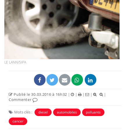
LE LANN/SIPA
Publié le 30.03.2016 à 16h32
|
|
|
|
|
Commenter
Mots clés :
diesel
automobiles
polluants
cancer