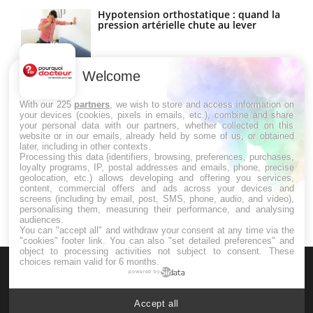
Hypotension orthostatique : quand la
pression artérielle chute au lever
Welcome
Drépanocytose : une déformation des
globules rouges aux conséquences
graves
With our 225
partners
, we wish to store and access information on
your devices (cookies, pixels in emails, etc.), combine and share
your personal data with our partners, whether collected on this
website or in our emails, already held by some of us, or obtained
Maladie de Charcot (Sclérose latérale
later, including in other contexts.
amyotrophique)
Processing this data (identifiers, browsing, preferences, purchases,
loyalty programs, IP, postal addresses and emails, phone, precise
geolocation, etc.) allows developing and offering you services,
content, commercial offers and ads across your devices and
screens (including by email, post, SMS, phone, audio, and video),
personalising them, measuring their performance, and analysing
audiences.
You can "accept all" and withdraw your consent at any time via the
"cookies" footer link
. You can also "set detailed preferences" and
object to processing activities not subject to consent. These
choices remain valid for 6 months.
powered by
Accept all