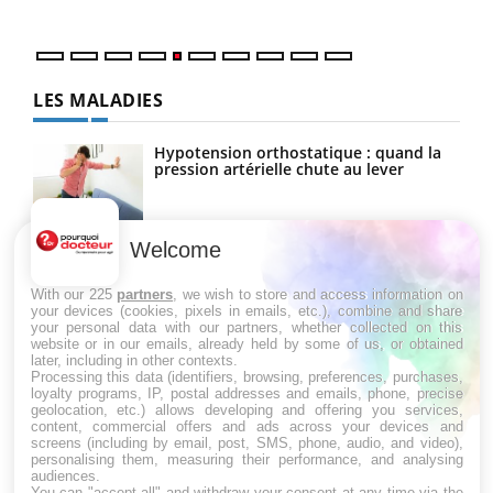
LES MALADIES
Hypotension orthostatique : quand la
pression artérielle chute au lever
Welcome
Drépanocytose : une déformation des
globules rouges aux conséquences
graves
With our 225
partners
, we wish to store and access information on
your devices (cookies, pixels in emails, etc.), combine and share
your personal data with our partners, whether collected on this
website or in our emails, already held by some of us, or obtained
Maladie de Charcot (Sclérose latérale
later, including in other contexts.
amyotrophique)
Processing this data (identifiers, browsing, preferences, purchases,
loyalty programs, IP, postal addresses and emails, phone, precise
geolocation, etc.) allows developing and offering you services,
content, commercial offers and ads across your devices and
screens (including by email, post, SMS, phone, audio, and video),
personalising them, measuring their performance, and analysing
audiences.
You can "accept all" and withdraw your consent at any time via the