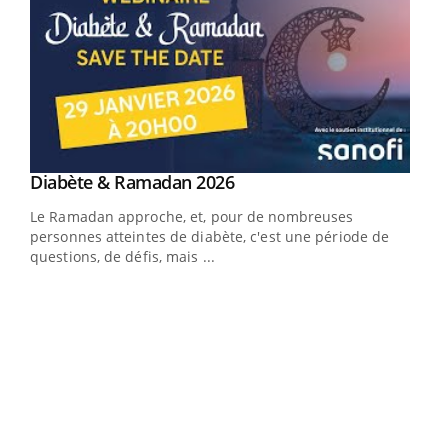
Youtube
Diabète & Ramadan 2026
Youtube
Le Ramadan approche, et, pour de nombreuses
vie !
personnes atteintes de diabète, c'est une période de
…
questions, de défis, mais ...
Un 
You
à l
Un é
mati
numé