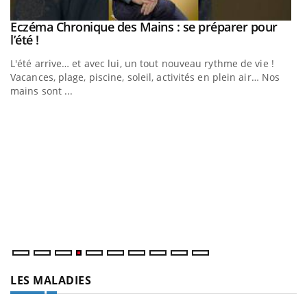
Eczéma Chronique des Mains : se préparer pour
Youtube
Youtube
l’été !
e
L'été arrive… et avec lui, un tout nouveau rythme de vie !
Vacances, plage, piscine, soleil, activités en plein air… Nos
mains sont ...
D
Yo
L
at
dé
LES MALADIES